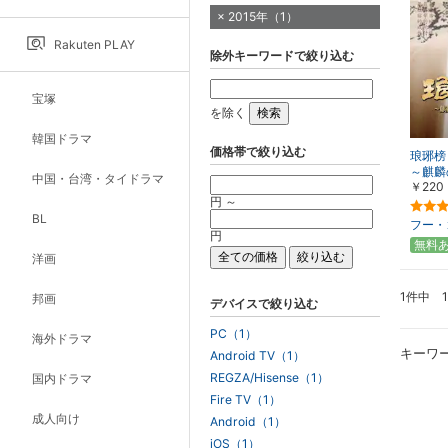
2015年（1）
Rakuten PLAY
除外キーワードで絞り込む
宝塚
を除く
韓国ドラマ
価格帯で絞り込む
琅琊榜
～麒麟
中国・台湾・タイドラマ
￥220
こす～
円 ～
BL
フー・
円
無料
洋画
1件中 
邦画
デバイスで絞り込む
PC（1）
海外ドラマ
キーワ
Android TV（1）
REGZA/Hisense（1）
国内ドラマ
Fire TV（1）
成人向け
Android（1）
iOS（1）