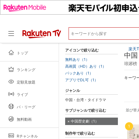
楽天T
アイコンで絞り込む
トップ
中国
無料あり（1）
琅琊榜
高画質（HD）あり（1）
ランキング
ドラマ
パックあり（1）
キーワ
アプリでDL可（1）
定額見放題
ジャンル
ライブ
中国・台湾・タイドラマ
パ・リーグ
並び替
サブジャンルで絞り込む
無料動画
中国歴史劇（1）
1
制作年で絞り込む
Rチャンネル