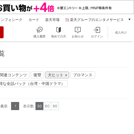
インフォシーク
カード
楽天市場
楽天グループのエンタメサービス
動画配信
成人向け
楽天TV
購入履歴
初めての方
お知らせ
ログイン
本/ゲーム/CD/DVD
楽天ブックス
覧
電子書籍
楽天Kobo
雑誌読み放題
」関連コンテンツ
復讐
大ヒット
ブロマンス
楽天マガジン
得な全話パック（台湾・中国ドラマ）
音楽配信
楽天ミュージック
動画配信ガイド
Rakuten PLAY
を表示
表示数
30
60
90
1
無料テレビ
Rチャンネル
チケット