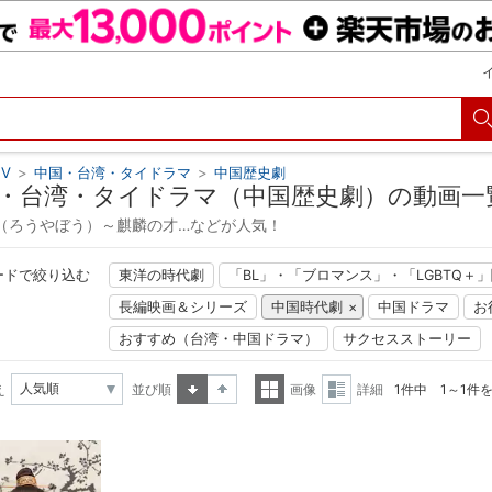
V
>
中国・台湾・タイドラマ
>
中国歴史劇
・台湾・タイドラマ（中国歴史劇）の動画一
（ろうやぼう）～麒麟の才…などが人気！
ードで絞り込む
東洋の時代劇
「BL」・「ブロマンス」・「LGBTQ＋
長編映画＆シリーズ
中国時代劇
中国ドラマ
お
おすすめ（台湾・中国ドラマ）
サクセスストーリー
え
並び順
画像
詳細
1件中 1～1件
昇順
降順
一覧
詳細
表示
表示