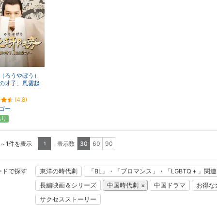
（ろうやぼう）
の才子、風雲起
(4.8)
ゴー
あり
1～1件を表示
表示数
30
60
90
1
ードで探す
東洋の時代劇
「BL」・「ブロマンス」・「LGBTQ＋」関
長編映画＆シリーズ
中国時代劇
中国ドラマ
お得な
サクセスストーリー