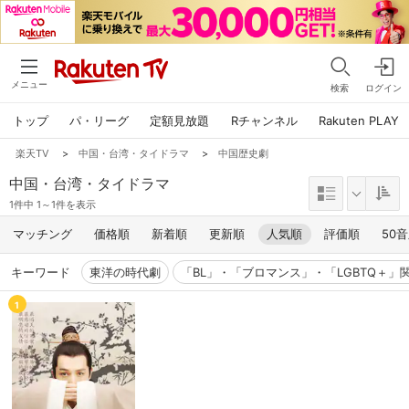
メニュー
検索
ログイン
トップ
パ・リーグ
定額見放題
Rチャンネル
Rakuten PLAY
楽天TV
>
中国・台湾・タイドラマ
>
中国歴史劇
中国・台湾・タイドラマ
1件中 1～1件を表示
マッチング
価格順
新着順
更新順
人気順
評価順
50
キーワード
東洋の時代劇
「BL」・「ブロマンス」・「LGBTQ＋」
1