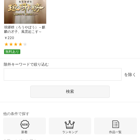
琅琊榜（ろうやぼう）～麒
麟の才子、風雲起こす～
￥
220
無料あり
除外キーワードで絞り込む
を除く
他の条件で探す
新着
ランキング
作品一覧