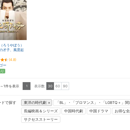
（ろうやぼう）
の才子、風雲起
(4.8)
ゴー
あり
1～1件を表示
表示数
30
60
90
1
ードで探す
東洋の時代劇
「BL」・「ブロマンス」・「LGBTQ＋」
長編映画＆シリーズ
中国時代劇
中国ドラマ
お得な全
サクセスストーリー