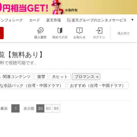
インフォシーク
カード
楽天市場
楽天グループのエンタメサービス
動画配信
成人向け
楽天TV
購入履歴
初めての方
お知らせ
ログイン
本/ゲーム/CD/DVD
楽天ブックス
覧【無料あり】
電子書籍
無料で視聴可能です。
楽天Kobo
雑誌読み放題
＋」関連コンテンツ
復讐
大ヒット
ブロマンス
楽天マガジン
な全話パック（台湾・中国ドラマ）
おすすめ（台湾・中国ドラマ）
音楽配信
楽天ミュージック
動画配信ガイド
Rakuten PLAY
を表示
表示数
30
60
90
1
無料テレビ
Rチャンネル
チケット