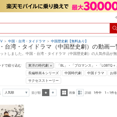
V
>
中国・台湾・タイドラマ
>
中国歴史劇【無料あり】
・台湾・タイドラマ（中国歴史劇）の動画一
ヒットしました。中国・台湾・タイドラマ（中国歴史劇）の人気作品が
ードで絞り込む
東洋の時代劇
「BL」・「ブロマンス」・「LGBTQ
長編映画＆シリーズ
中国時代劇
中国ドラマ
お得
サクセスストーリー
え
並び順
画像
詳細
1件中 1～1件
昇順
降順
一覧
詳細
表示
表示