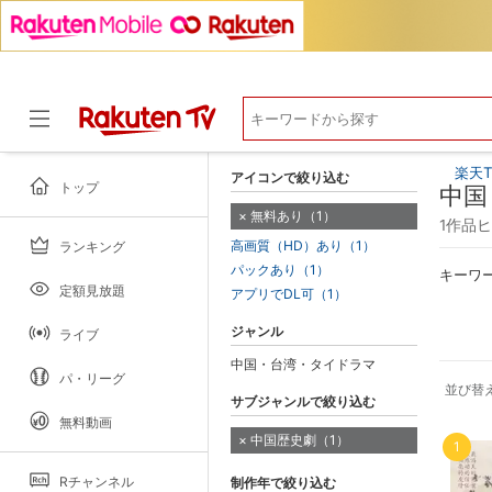
楽天T
アイコンで絞り込む
トップ
中国
無料あり（1）
1作品
高画質（HD）あり（1）
ランキング
ドラマ
パックあり（1）
キーワ
定額見放題
アプリでDL可（1）
ジャンル
ライブ
中国・台湾・タイドラマ
パ・リーグ
並び替
サブジャンルで絞り込む
無料動画
中国歴史劇（1）
1
Rチャンネル
制作年で絞り込む