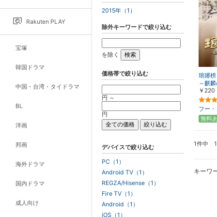
2015年（1）
Rakuten PLAY
除外キーワードで絞り込む
宝塚
を除く
韓国ドラマ
価格帯で絞り込む
琅琊榜
～麒麟
中国・台湾・タイドラマ
￥220
こす～
円 ～
BL
フー・
円
無料
洋画
1件中 
邦画
デバイスで絞り込む
PC（1）
海外ドラマ
キーワ
Android TV（1）
REGZA/Hisense（1）
国内ドラマ
Fire TV（1）
成人向け
Android（1）
iOS（1）