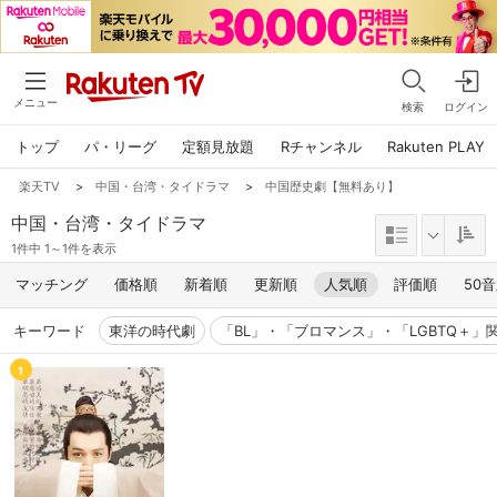
メニュー
検索
ログイン
トップ
パ・リーグ
定額見放題
Rチャンネル
Rakuten PLAY
楽天TV
>
中国・台湾・タイドラマ
>
中国歴史劇【無料あり】
中国・台湾・タイドラマ
1件中 1～1件を表示
マッチング
価格順
新着順
更新順
人気順
評価順
50
キーワード
東洋の時代劇
「BL」・「ブロマンス」・「LGBTQ＋」
1