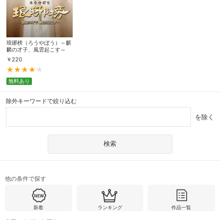
琅琊榜（ろうやぼう）～麒
麟の才子、風雲起こす～
￥
220
無料あり
除外キーワードで絞り込む
を除く
他の条件で探す
新着
ランキング
作品一覧