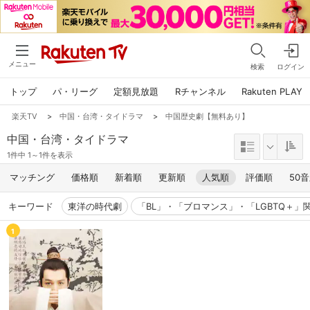
メニュー
検索
ログイン
トップ
パ・リーグ
定額見放題
Rチャンネル
Rakuten PLAY
楽天TV
>
中国・台湾・タイドラマ
>
中国歴史劇【無料あり】
中国・台湾・タイドラマ
1件中 1～1件を表示
マッチング
価格順
新着順
更新順
人気順
評価順
50
キーワード
東洋の時代劇
「BL」・「ブロマンス」・「LGBTQ＋」
1