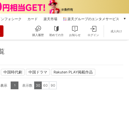
インフォシーク
カード
楽天市場
楽天グループのエンタメサービス
動画配信
成人向け
楽天TV
購入履歴
初めての方
お知らせ
ログイン
本/ゲーム/CD/DVD
楽天ブックス
覧
電子書籍
楽天Kobo
雑誌読み放題
中国時代劇
中国ドラマ
Rakuten PLAY掲載作品
楽天マガジン
音楽配信
を表示
表示数
30
60
90
1
楽天ミュージック
動画配信ガイド
Rakuten PLAY
無料テレビ
Rチャンネル
チケット