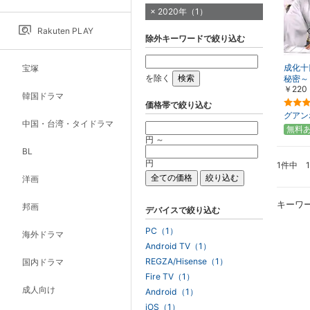
2020年（1）
Rakuten PLAY
除外キーワードで絞り込む
成化十
宝塚
を除く
秘密～
￥220
韓国ドラマ
価格帯で絞り込む
グアン
中国・台湾・タイドラマ
無料
円 ～
BL
円
1件中 
洋画
キーワ
邦画
デバイスで絞り込む
PC（1）
海外ドラマ
Android TV（1）
REGZA/Hisense（1）
国内ドラマ
Fire TV（1）
成人向け
Android（1）
iOS（1）