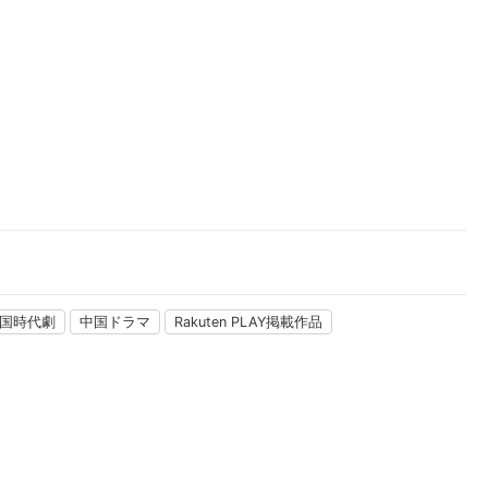
楽天チケット
エンタメニュース
推し楽
国時代劇
中国ドラマ
Rakuten PLAY掲載作品