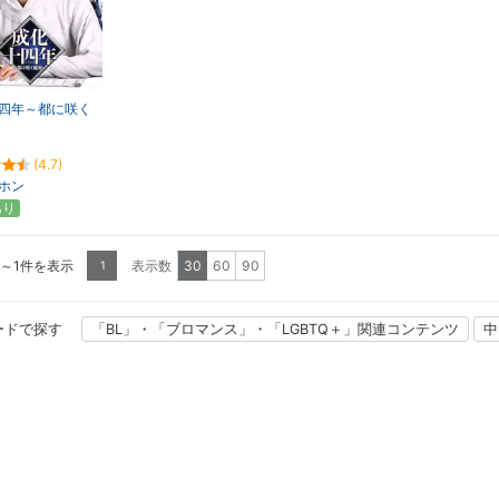
四年～都に咲く
(4.7)
ホン
あり
1～1件を表示
表示数
30
60
90
1
ードで探す
「BL」・「ブロマンス」・「LGBTQ＋」関連コンテンツ
中