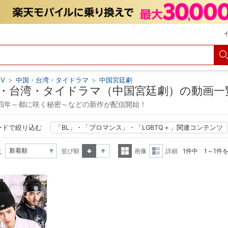
V
>
中国・台湾・タイドラマ
>
中国宮廷劇
・台湾・タイドラマ（中国宮廷劇）の動画一
四年～都に咲く秘密～などの新作が配信開始！
ードで絞り込む
「BL」・「ブロマンス」・「LGBTQ＋」関連コンテンツ
え
並び順
画像
詳細
1件中 1～1件
昇順
降順
一覧
詳細
表示
表示