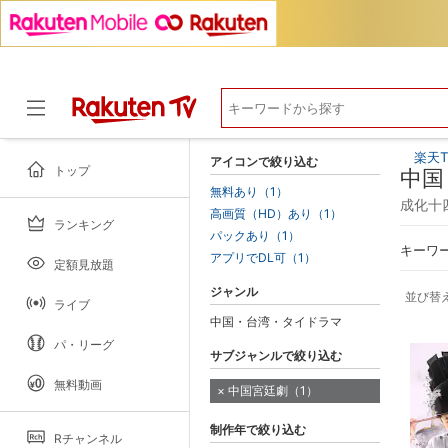
楽天T
アイコンで絞り込む
トップ
中国
無料あり（1）
成化十
高画質（HD）あり（1）
ランキング
ドラマ
パックあり（1）
キーワ
アプリでDL可（1）
定額見放題
ジャンル
並び替
ライブ
中国・台湾・タイドラマ
パ・リーグ
サブジャンルで絞り込む
無料動画
中国宮廷劇（1）
制作年で絞り込む
Rチャンネル