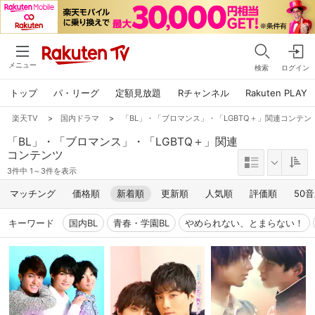
メニュー
検索
ログイン
トップ
パ・リーグ
定額見放題
Rチャンネル
Rakuten PLAY
楽天TV
>
国内ドラマ
>
「BL」・「ブロマンス」・「LGBTQ＋」関連コンテン
「BL」・「ブロマンス」・「LGBTQ＋」関連
コンテンツ
3件中 1～3件を表示
マッチング
価格順
新着順
更新順
人気順
評価順
50
キーワード
国内BL
青春・学園BL
やめられない、とまらない！