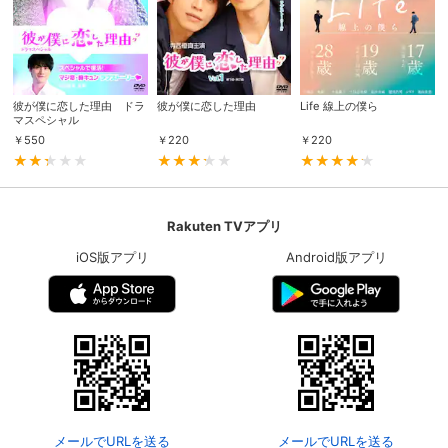
彼が僕に恋した理由 ドラ
彼が僕に恋した理由
Life 線上の僕ら
マスペシャル
￥
550
￥
220
￥
220
Rakuten TVアプリ
iOS版アプリ
Android版アプリ
メールでURLを送る
メールでURLを送る