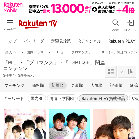
メニュー
検索
ログイン
トップ
パ・リーグ
定額見放題
Rチャンネル
Rakuten PLAY
楽天TV
>
国内ドラマ
>
「BL」・「ブロマンス」・「LGBTQ＋」関連コンテンツ,R
「BL」・「ブロマンス」・「LGBTQ＋」関連
コンテンツ
3件中 1～3件を表示
マッチング
価格順
新着順
更新順
人気順
評価順
50
キーワード
国内BL
青春・学園BL
Rakuten PLAY掲載作品
や