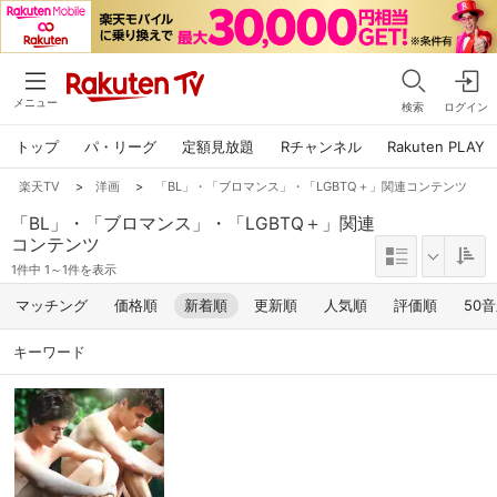
メニュー
検索
ログイン
トップ
パ・リーグ
定額見放題
Rチャンネル
Rakuten PLAY
楽天TV
>
洋画
>
「BL」・「ブロマンス」・「LGBTQ＋」関連コンテンツ
「BL」・「ブロマンス」・「LGBTQ＋」関連
コンテンツ
1件中 1～1件を表示
マッチング
価格順
新着順
更新順
人気順
評価順
50
キーワード