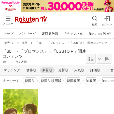
メニュー
検索
ログイン
トップ
パ・リーグ
定額見放題
Rチャンネル
Rakuten PLAY
楽天TV
>
洋画
>
「BL」・「ブロマンス」・「LGBTQ＋」関連コンテンツ
「BL」・「ブロマンス」・「LGBTQ＋」関連
コンテンツ
1件中 1～1件を表示
マッチング
価格順
新着順
更新順
人気順
評価順
50
キーワード
韓国BL
韓国BL映画版
韓国映画
BL映画
Rakut