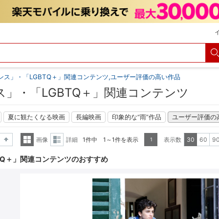
ンス」・「LGBTQ＋」関連コンテンツ,ユーザー評価の高い作品
ス」・「LGBTQ＋」関連コンテンツ
夏に観たくなる映画
長編映画
印象的な“雨”作品
ユーザー評価の
画像
詳細
1件中 1～1件を表示
表示数
30
60
9
1
降順
一覧
詳細
TQ＋」関連コンテンツのおすすめ
表示
表示