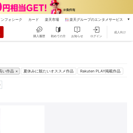
インフォシーク
カード
楽天市場
楽天グループのエンタメサービス
動画配信
成人向け
楽天TV
購入履歴
初めての方
お知らせ
ログイン
本/ゲーム/CD/DVD
楽天ブックス
電子書籍
楽天Kobo
雑誌読み放題
高い作品
夏休みに観たいオススメ作品
Rakuten PLAY掲載作品
楽天マガジン
0
音楽配信
楽天ミュージック
動画配信ガイド
Rakuten PLAY
無料テレビ
Rチャンネル
チケット