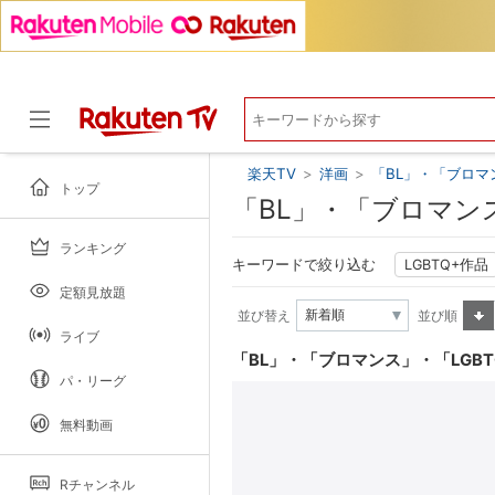
楽天TV
>
洋画
>
「BL」・「ブロマ
トップ
「BL」・「ブロマン
ランキング
ドラマ
キーワードで絞り込む
LGBTQ+作品
定額見放題
並び替え
並び順
ライブ
昇順
「BL」・「ブロマンス」・「LGB
パ・リーグ
無料動画
Rチャンネル