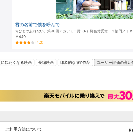
君の名前で僕を呼んで
何ひとつ忘れない。第90回アカデミー賞（R）脚色賞受賞 ３部門ノミ
￥440
(4.3)
夏に観たくなる映画
長編映画
印象的な“雨”作品
ユーザー評価の高い
ご利用方法について
R