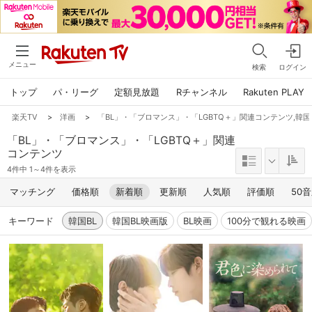
メニュー
検索
ログイン
トップ
パ・リーグ
定額見放題
Rチャンネル
Rakuten PLAY
楽天TV
>
洋画
>
「BL」・「ブロマンス」・「LGBTQ＋」関連コンテンツ,韓国
「BL」・「ブロマンス」・「LGBTQ＋」関連
コンテンツ
4件中 1～4件を表示
マッチング
価格順
新着順
更新順
人気順
評価順
50
キーワード
韓国BL
韓国BL映画版
BL映画
100分で観れる映画