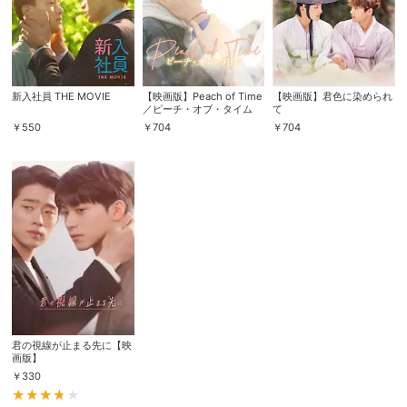
新入社員 THE MOVIE
【映画版】Peach of Time
【映画版】君色に染められ
／ピーチ・オブ・タイム
て
￥
550
￥
704
￥
704
君の視線が止まる先に【映
画版】
￥
330