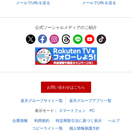
メールでURLを送る
メールでURLを送る
公式ソーシャルメディアのご紹介
会員設定
会員情報
閉じる
お問い合わせはこちら
楽天グループサイト一覧
楽天グループアプリ一覧
基本情報、本人連絡先、パスワード 、クレ
会員情報変更
表示モード：
スマートフォン
PC
ジットカード情報の変更が可能です。
企業情報
利用規約
特定商取引法に基づく表示
ヘルプ
コピーライト一覧
個人情報保護方針
決済方法変更
決済方法の変更が可能です。