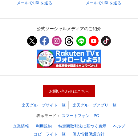
メールでURLを送る
メールでURLを送る
公式ソーシャルメディアのご紹介
会員設定
会員情報
閉じる
お問い合わせはこちら
楽天グループサイト一覧
楽天グループアプリ一覧
基本情報、本人連絡先、パスワード 、クレ
会員情報変更
表示モード：
スマートフォン
PC
ジットカード情報の変更が可能です。
企業情報
利用規約
特定商取引法に基づく表示
ヘルプ
コピーライト一覧
個人情報保護方針
決済方法変更
決済方法の変更が可能です。