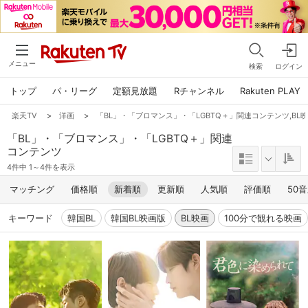
メニュー
検索
ログイン
トップ
パ・リーグ
定額見放題
Rチャンネル
Rakuten PLAY
楽天TV
>
洋画
>
「BL」・「ブロマンス」・「LGBTQ＋」関連コンテンツ,BL
「BL」・「ブロマンス」・「LGBTQ＋」関連
コンテンツ
4件中 1～4件を表示
マッチング
価格順
新着順
更新順
人気順
評価順
50
キーワード
韓国BL
韓国BL映画版
BL映画
100分で観れる映画