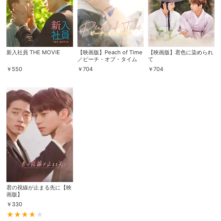
新入社員 THE MOVIE
【映画版】Peach of Time
【映画版】君色に染められ
／ピーチ・オブ・タイム
て
￥
550
￥
704
￥
704
君の視線が止まる先に【映
画版】
￥
330