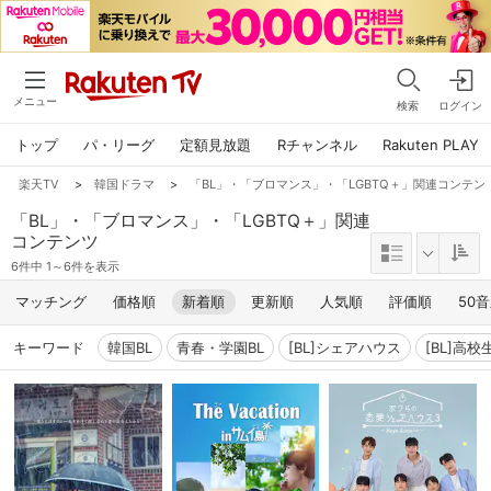
メニュー
検索
ログイン
トップ
パ・リーグ
定額見放題
Rチャンネル
Rakuten PLAY
楽天TV
>
韓国ドラマ
>
「BL」・「ブロマンス」・「LGBTQ＋」関連コンテン
「BL」・「ブロマンス」・「LGBTQ＋」関連
コンテンツ
6件中 1～6件を表示
マッチング
価格順
新着順
更新順
人気順
評価順
50
キーワード
韓国BL
青春・学園BL
[BL]シェアハウス
[BL]高校