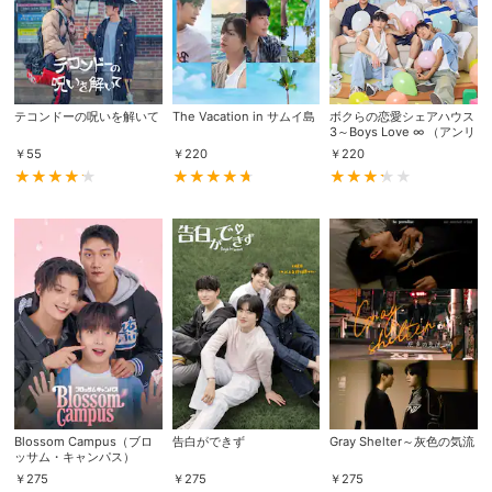
テコンドーの呪いを解いて
The Vacation in サムイ島
ボクらの恋愛シェアハウス
3～Boys Love ∞ （アンリ
ミテッド）～
￥
55
￥
220
￥
220
Blossom Campus（ブロ
告白ができず
Gray Shelter～灰色の気流
ッサム・キャンパス）
￥
275
￥
275
￥
275