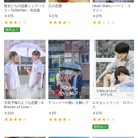
彼女たちの恋愛シェアハウ
乙の恋愛
Heart Stain／ハート・ス
ス～ToGetHer～完全版
テイン
￥
275
￥
275
￥
275
購入明細
４ヵ月分の購入明細の確認が可能です。
無料あり
現在獲得済みのお得なクーポンを確認でき
Myクーポン
ます。
レンタル、購入、定額見放題の購入履歴の
購入履歴
確認が可能です。こちらから視聴いただく
と便利です。
お気に入りに登録した作品を確認できま
お気に入り
す。お気に入りに追加した作品の削除も可
能です。
天気予報のような恋愛～A
テコンドーの呪いを解いて
エキセントリック・ロマン
サイト内の閲覧履歴を確認できます。履歴
閲覧履歴
Breeze of Love～
ス
の削除も可能です。
￥
220
￥
55
￥
275
サイト内で表示される作品の表示制限が可
無料あり
視聴年齢制限
能です。5段階の年齢区分から選択できま
す。