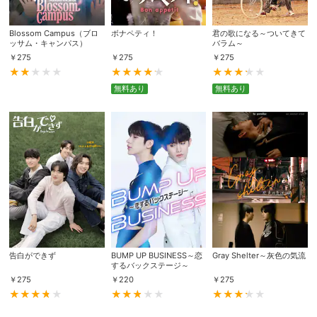
Blossom Campus（ブロ
ボナペティ！
君の歌になる～ついてきて
ッサム・キャンパス）
バラム～
￥
275
￥
275
￥
275
無料あり
無料あり
告白ができず
BUMP UP BUSINESS～恋
Gray Shelter～灰色の気流
するバックステージ～
￥
275
￥
220
￥
275