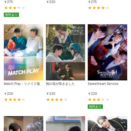
￥
275
￥
220
￥
275
無料あり
Match Play：リメイク版
桃の花が咲きました
Sweetheart Service
￥
220
￥
220
￥
220
無料あり