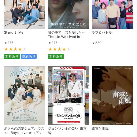
Stand BI Me
嘘の中で、君を愛した～
ラブ＆バトル
The Lie We Lived In～
￥
275
￥
275
￥
220
無料あり
更新あり
無料あり
ボクらの恋愛シェアハウス
ジュンソンホのQR～東京
雷雲と雨風
４～Boys Love ∞ （アン
編～
リミテッド） ～