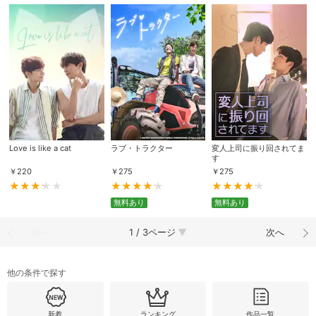
Love is like a cat
ラブ・トラクター
変人上司に振り回されてま
す
￥
220
￥
275
￥
275
無料あり
無料あり
前へ
1 / 3ページ
次へ
他の条件で探す
新着
ランキング
作品一覧