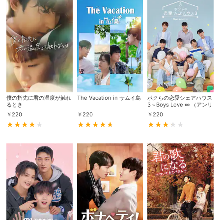
スマホなどでRakuten TVを視聴する際のデ
視聴デバイス一覧
バイス連携の設定ができます。
視聴年齢制限の変更時にパスコード入力が
パスコード設定
求められるのでお子さまがいても安心で
す。
メルマガの配信停止、配信先のメールアド
メルマガ
レスの変更が可能です。
僕の指先に君の温度が触れ
The Vacation in サムイ島
ボクらの恋愛シェアハウス
るとき
3～Boys Love ∞ （アンリ
ミテッド）～
￥
220
￥
220
￥
220
定額見放題コンテンツの解約はこちらから
定額見放題解約
可能です。
ログアウト