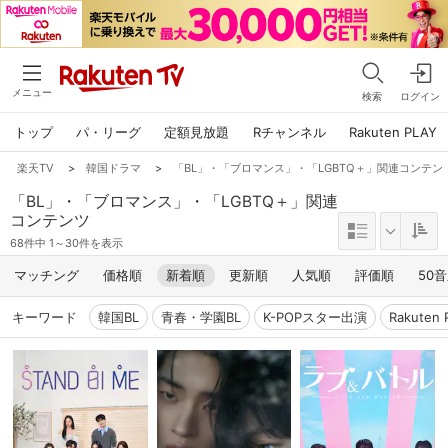
メニュー
検索
ログイン
トップ
パ・リーグ
定額見放題
Rチャンネル
Rakuten PLAY
楽天TV
>
韓国ドラマ
>
「BL」・「ブロマンス」・「LGBTQ＋」関連コンテン
「BL」・「ブロマンス」・「LGBTQ＋」関連
コンテンツ
68件中 1～30件を表示
マッチング
価格順
新着順
更新順
人気順
評価順
50
キーワード
韓国BL
青春・学園BL
K-POPスター出演
Rakute