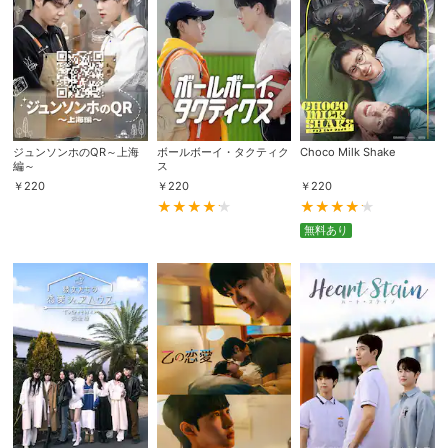
ジュンソンホのQR～上海
ボールボーイ・タクティク
Choco Milk Shake
編～
ス
￥
220
￥
220
￥
220
無料あり
会員設定
会員情報
閉じる
基本情報、本人連絡先、パスワード 、クレ
会員情報変更
ジットカード情報の変更が可能です。
決済方法変更
決済方法の変更が可能です。