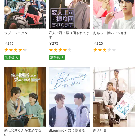
ラブ・トラクター
変人上司に振り回されてま
ああっ！僕のアシさま
す
￥
275
￥
275
￥
220
無料あり
無料あり
俺は恋愛なんか求めてな
Blueming～君に染まる
新入社員
い！