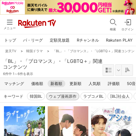
メニュー
検索
ログイン
トップ
パ・リーグ
定額見放題
Rチャンネル
Rakuten PLAY
楽天TV
>
韓国ドラマ
>
「BL」・「ブロマンス」・「LGBTQ＋」関連コンテン
「BL」・「ブロマンス」・「LGBTQ＋」関連
コンテンツ
6件中 1～6件を表示
マッチング
価格順
新着順
更新順
人気順
評価順
50
キーワード
韓国BL
ウェブ漫画原作
ラブコメBL
[BL]社会人