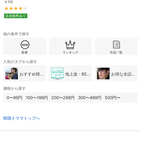
￥
110
会員無料あり
他の条件で探す
新着
ランキング
作品一覧
人気のタグから探す
おすすめ韓国ドラマ
地上波・BS放送（韓国ドラマ）
お得な全話パック
価格から探す
0〜99円
100〜199円
200〜299円
300〜499円
500円〜
韓国ドラマトップへ