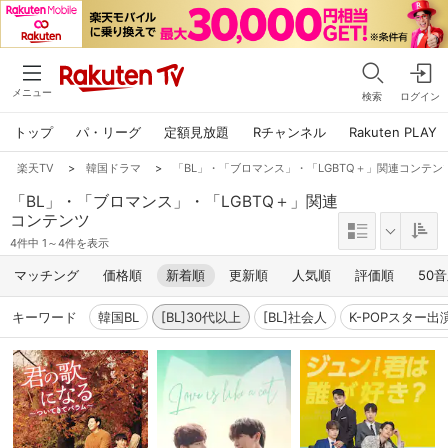
メニュー
検索
ログイン
トップ
パ・リーグ
定額見放題
Rチャンネル
Rakuten PLAY
楽天TV
>
韓国ドラマ
>
「BL」・「ブロマンス」・「LGBTQ＋」関連コンテンツ,
「BL」・「ブロマンス」・「LGBTQ＋」関連
コンテンツ
4件中 1～4件を表示
マッチング
価格順
新着順
更新順
人気順
評価順
50
キーワード
韓国BL
[BL]30代以上
[BL]社会人
K-POPスター出