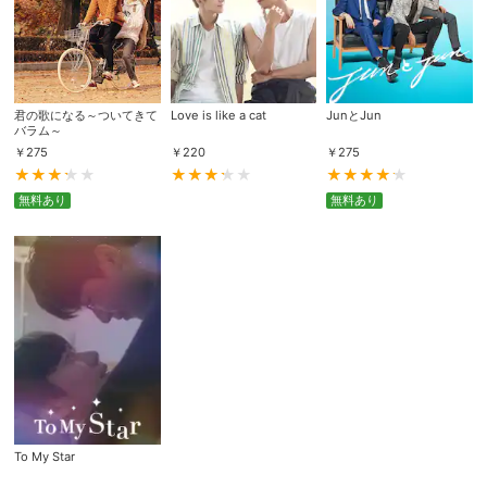
君の歌になる～ついてきて
Love is like a cat
JunとJun
バラム～
￥
275
￥
220
￥
275
無料あり
無料あり
To My Star