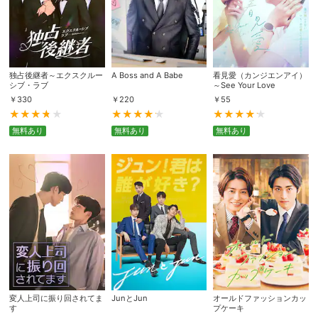
独占後継者～エクスクルー
A Boss and A Babe
看見愛（カンジエンアイ）
シブ・ラブ
～See Your Love
￥
330
￥
220
￥
55
無料あり
無料あり
無料あり
変人上司に振り回されてま
JunとJun
オールドファッションカッ
す
プケーキ