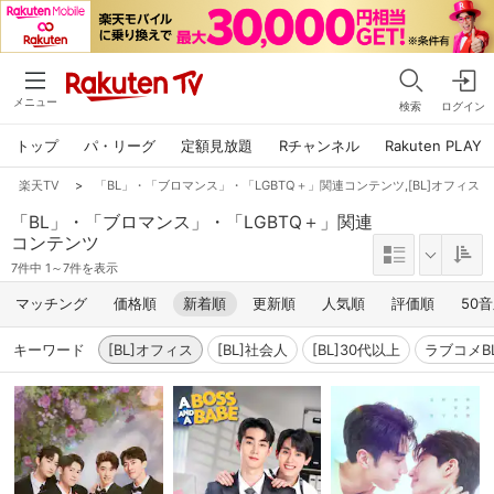
メニュー
検索
ログイン
トップ
パ・リーグ
定額見放題
Rチャンネル
Rakuten PLAY
楽天TV
>
「BL」・「ブロマンス」・「LGBTQ＋」関連コンテンツ,[BL]オフィス
「BL」・「ブロマンス」・「LGBTQ＋」関連
コンテンツ
7件中 1～7件を表示
マッチング
価格順
新着順
更新順
人気順
評価順
50
キーワード
[BL]オフィス
[BL]社会人
[BL]30代以上
ラブコメB