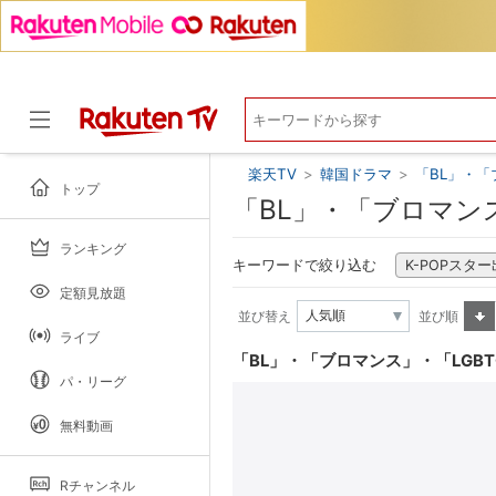
楽天TV
>
韓国ドラマ
>
「BL」・「
トップ
「BL」・「ブロマン
ランキング
ドラマ
キーワードで絞り込む
K-POPスタ
定額見放題
並び替え
並び順
ライブ
昇順
「BL」・「ブロマンス」・「LGB
パ・リーグ
無料動画
Rチャンネル