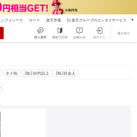
インフォシーク
カード
楽天市場
楽天グループのエンタメサービス
動画配信
成人向け
楽天TV
購入履歴
初めての方
お知らせ
ログイン
本/ゲーム/CD/DVD
楽天ブックス
電子書籍
楽天Kobo
雑誌読み放題
タイBL
[BL]30代以上
[BL]社会人
楽天マガジン
0
音楽配信
楽天ミュージック
動画配信ガイド
Rakuten PLAY
無料テレビ
Rチャンネル
チケット