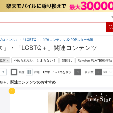
ブロマンス」・「LGBTQ＋」関連コンテンツ,K-POPスター出演
ス」・「LGBTQ＋」関連コンテンツ
ー出演
やめられない、とまらない！
韓国BL
Rakuten PLAY掲載作品
画像
詳細
1件中 1～1件を表示
表示数
30
60
9
1
降順
一覧
詳細
TQ＋」関連コンテンツのおすすめ
表示
表示
1