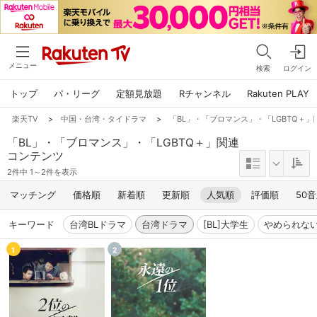
メニュー
検索
ログイン
トップ
パ・リーグ
定額見放題
Rチャンネル
Rakuten PLAY
楽天TV
>
中国・台湾・タイドラマ
>
「BL」・「ブロマンス」・「LGBTQ＋
「BL」・「ブロマンス」・「LGBTQ＋」関連
コンテンツ
2件中 1～2件を表示
マッチング
価格順
新着順
更新順
人気順
評価順
50
キーワード
台湾BLドラマ
台湾ドラマ
[BL]大学生
やめられな
1
2