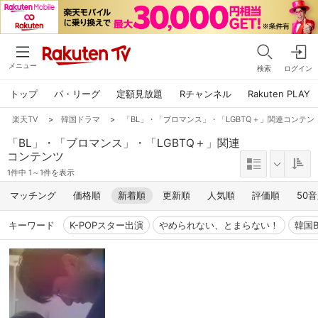
メニュー
検索
ログイン
トップ
パ・リーグ
定額見放題
Rチャンネル
Rakuten PLAY
楽天TV
>
韓国ドラマ
>
「BL」・「ブロマンス」・「LGBTQ＋」関連コンテンツ,R
「BL」・「ブロマンス」・「LGBTQ＋」関連
コンテンツ
1件中 1～1件を表示
マッチング
価格順
新着順
更新順
人気順
評価順
50
キーワード
K-POPスター出演
やめられない、とまらない！
韓国B