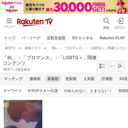
メニュー
検索
ログイン
トップ
パ・リーグ
定額見放題
Rチャンネル
Rakuten PLAY
楽天TV
>
韓国ドラマ
>
「BL」・「ブロマンス」・「LGBTQ＋」関連コンテンツ,
「BL」・「ブロマンス」・「LGBTQ＋」関連
コンテンツ
1件中 1～1件を表示
マッチング
価格順
新着順
更新順
人気順
評価順
50
キーワード
K-POPスター出演
やめられない、とまらない！
韓国B