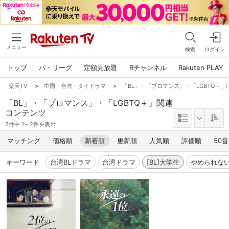
メニュー
検索
ログイン
トップ
パ・リーグ
定額見放題
Rチャンネル
Rakuten PLAY
楽天TV
>
中国・台湾・タイドラマ
>
「BL」・「ブロマンス」・「LGBTQ＋」関
「BL」・「ブロマンス」・「LGBTQ＋」関連
コンテンツ
2件中 1～2件を表示
マッチング
価格順
新着順
更新順
人気順
評価順
50
キーワード
台湾BLドラマ
台湾ドラマ
[BL]大学生
やめられな