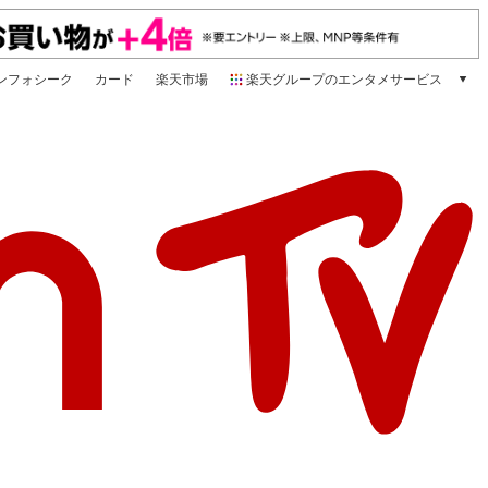
ンフォシーク
カード
楽天市場
楽天グループのエンタメサービス
動画配信
楽天TV
本/ゲーム/CD/DVD
楽天ブックス
電子書籍
楽天Kobo
雑誌読み放題
楽天マガジン
音楽配信
楽天ミュージック
動画配信ガイド
Rakuten PLAY
無料テレビ
Rチャンネル
チケット