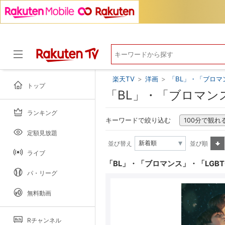
楽天TV
>
洋画
>
「BL」・「ブロマ
トップ
「BL」・「ブロマン
ランキング
ドラマ
キーワードで絞り込む
100分で観れ
定額見放題
並び替え
並び順
ライブ
昇順
「BL」・「ブロマンス」・「LGB
パ・リーグ
無料動画
Rチャンネル