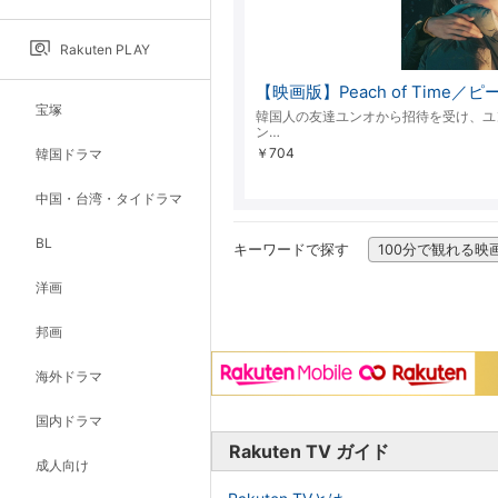
Rakuten PLAY
【映画版】Peach of Time
宝塚
韓国人の友達ユンオから招待を受け、ユ
ン…
￥704
韓国ドラマ
中国・台湾・タイドラマ
BL
キーワードで探す
100分で観れる映
洋画
邦画
海外ドラマ
国内ドラマ
Rakuten TV ガイド
成人向け