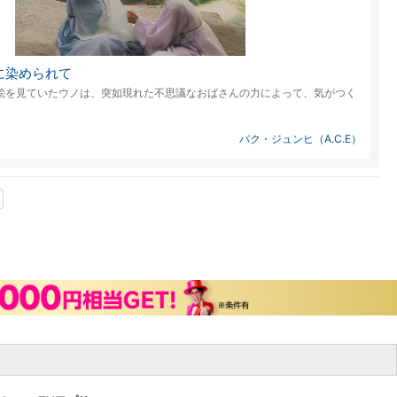
楽天チケット
エンタメニュース
推し楽
に染められて
絵を見ていたウノは、突如現れた不思議なおばさんの力によって、気がつく
パク・ジュンヒ（A.C.E）