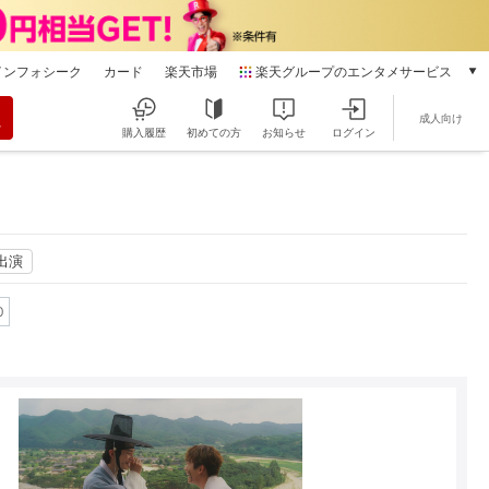
インフォシーク
カード
楽天市場
楽天グループのエンタメサービス
動画配信
成人向け
楽天TV
購入履歴
初めての方
お知らせ
ログイン
本/ゲーム/CD/DVD
楽天ブックス
電子書籍
楽天Kobo
雑誌読み放題
ー出演
楽天マガジン
0
音楽配信
楽天ミュージック
動画配信ガイド
Rakuten PLAY
無料テレビ
Rチャンネル
チケット