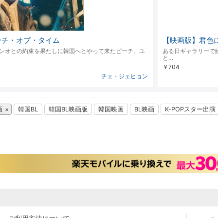
／ピーチ・オブ・タイム
【映画版】君色
ンオとの約束を果たしに韓国へとやって来たピーチ。ユ
ある日ギャラリーで
と…
￥704
チェ・ジェヒョン
画
韓国BL
韓国BL映画版
韓国映画
BL映画
K-POPスター出演