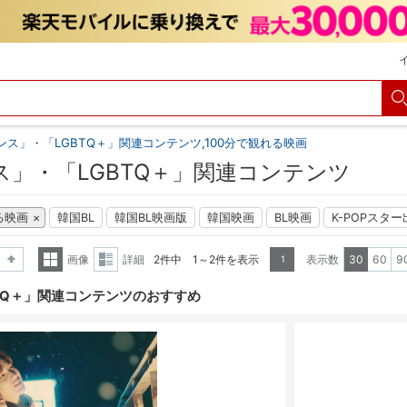
ンス」・「LGBTQ＋」関連コンテンツ,100分で観れる映画
ス」・「LGBTQ＋」関連コンテンツ
る映画
韓国BL
韓国BL映画版
韓国映画
BL映画
K-POPスタ
画像
詳細
2件中 1～2件を表示
表示数
30
60
9
1
降順
一覧
詳細
TQ＋」関連コンテンツのおすすめ
表示
表示