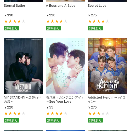
Eternal Butler
A Boss and A Babe
Secret Love
￥
330
￥
220
￥
275
購入明細
４ヵ月分の購入明細の確認が可能です。
無料あり
無料あり
無料あり
現在獲得済みのお得なクーポンを確認でき
Myクーポン
ます。
レンタル、購入、定額見放題の購入履歴の
購入履歴
確認が可能です。こちらから視聴いただく
と便利です。
お気に入りに登録した作品を確認できま
お気に入り
す。お気に入りに追加した作品の削除も可
能です。
MY STAND-IN～身替わり
看見愛（カンジエンアイ）
Addicted Heroin -ハイロ
サイト内の閲覧履歴を確認できます。履歴
閲覧履歴
の君～
～See Your Love
イン-
の削除も可能です。
￥
220
￥
55
￥
275
サイト内で表示される作品の表示制限が可
無料あり
無料あり
無料あり
視聴年齢制限
能です。5段階の年齢区分から選択できま
す。