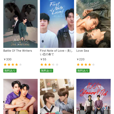
スマホなどでRakuten TVを視聴する際のデ
視聴デバイス一覧
バイス連携の設定ができます。
視聴年齢制限の変更時にパスコード入力が
パスコード設定
求められるのでお子さまがいても安心で
す。
メルマガの配信停止、配信先のメールアド
メルマガ
レスの変更が可能です。
Battle Of The Writers
First Note of Love～美し
Love Sea
い恋の奏で
￥
330
￥
55
￥
220
定額見放題コンテンツの解約はこちらから
定額見放題解約
可能です。
無料あり
無料あり
無料あり
ログアウト