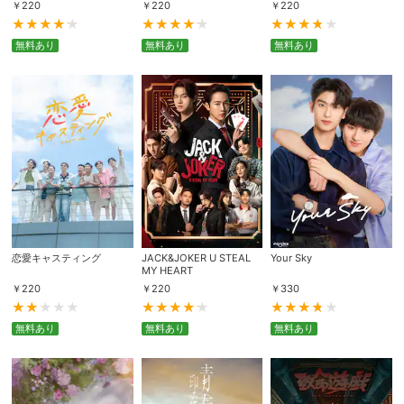
￥
220
￥
220
￥
220
無料あり
無料あり
無料あり
恋愛キャスティング
JACK&JOKER U STEAL
Your Sky
MY HEART
￥
220
￥
220
￥
330
無料あり
無料あり
無料あり