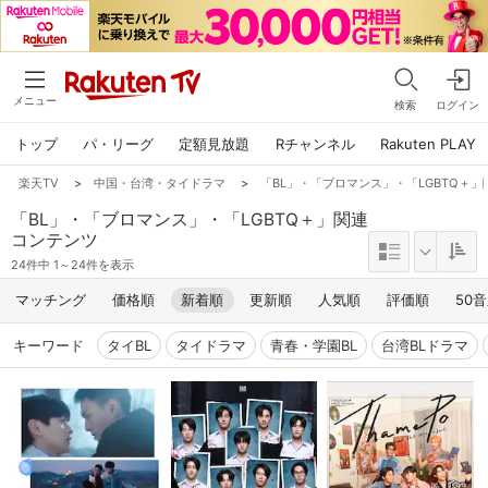
メニュー
検索
ログイン
トップ
パ・リーグ
定額見放題
Rチャンネル
Rakuten PLAY
楽天TV
>
中国・台湾・タイドラマ
>
「BL」・「ブロマンス」・「LGBTQ＋
「BL」・「ブロマンス」・「LGBTQ＋」関連
コンテンツ
24件中 1～24件を表示
マッチング
価格順
新着順
更新順
人気順
評価順
50
キーワード
タイBL
タイドラマ
青春・学園BL
台湾BLドラマ