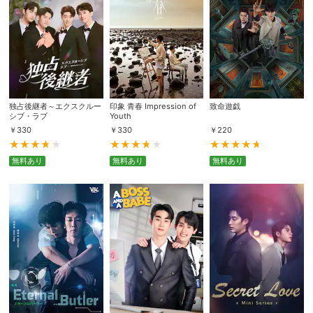
独占後継者～エクスクルー
印象 青春 Impression of
致命遊戯
シブ・ラブ
Youth
￥
330
￥
330
￥
220
無料あり
無料あり
無料あり
会員設定
会員情報
閉じる
基本情報、本人連絡先、パスワード 、クレ
会員情報変更
ジットカード情報の変更が可能です。
決済方法変更
決済方法の変更が可能です。