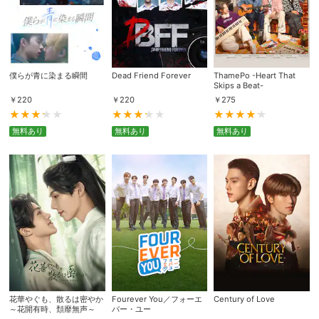
僕らが青に染まる瞬間
Dead Friend Forever
ThamePo -Heart That
Skips a Beat-
￥
220
￥
220
￥
275
無料あり
無料あり
無料あり
花華やぐも、散るは密やか
Fourever You／フォーエ
Century of Love
～花開有時、頽靡無声～
バー・ユー