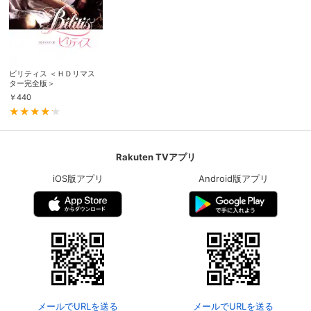
ビリティス ＜ＨＤリマス
ター完全版＞
￥
440
Rakuten TVアプリ
iOS版アプリ
Android版アプリ
メールでURLを送る
メールでURLを送る