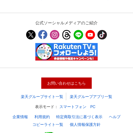
公式ソーシャルメディアのご紹介
お問い合わせはこちら
楽天グループサイト一覧
楽天グループアプリ一覧
表示モード：
スマートフォン
PC
企業情報
利用規約
特定商取引法に基づく表示
ヘルプ
コピーライト一覧
個人情報保護方針