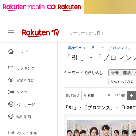
楽天TV
>
「BL」・「ブロマンス」・
トップ
「BL」・「ブロマン
ランキング
ドラマ
キーワードで絞り込む
青春！部活・
定額見放題
やめられない
ライブ
並び替え
並び順
昇順
パ・リーグ
「BL」・「ブロマンス」・「LGB
無料動画
Rチャンネル