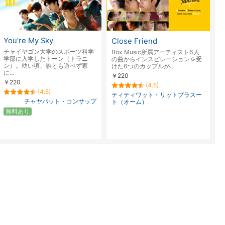
楽天チケット
エンタメニュース
推し楽
You’re My Sky
Close Friend
チャイヤゴン大学のスポーツ科学
Box Music所属アーティスト6人
学部に入学したトーン（トラニ
の曲からインスピレーションを受
ン）。幼い頃、誰とも遊べず家
けた6つのカップルが…
に…
￥220
￥220
(4.5)
(4.5)
ティティワット・リットプラスー
チャヤパット・コンサップ
ト（オーム）
無料あり