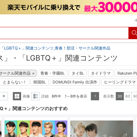
「LGBTQ＋」関連コンテンツ,青春！部活・サークル関連作品
ス」・「LGBTQ＋」関連コンテンツ
サークル関連作品
青春・学園BL
タイBL
タイドラマ
Rakuten
、とまらない！
韓国BL
DOMUNDI Family 出演作
ヒーリングドラマ
画像
詳細
8件中 1～8件を表示
表示数
30
60
9
1
降順
一覧
詳細
TQ＋」関連コンテンツのおすすめ
表示
表示