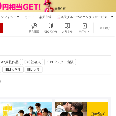
インフォシーク
カード
楽天市場
楽天グループのエンタメサービス
動画配信
成人向け
楽天TV
購入履歴
初めての方
お知らせ
ログイン
本/ゲーム/CD/DVD
楽天ブックス
電子書籍
楽天Kobo
雑誌読み放題
 PLAY掲載作品
[BL]社会人
K-POPスター出演
楽天マガジン
[BL]大学生
[BL]大学
音楽配信
楽天ミュージック
0
動画配信ガイド
Rakuten PLAY
無料テレビ
Rチャンネル
チケット