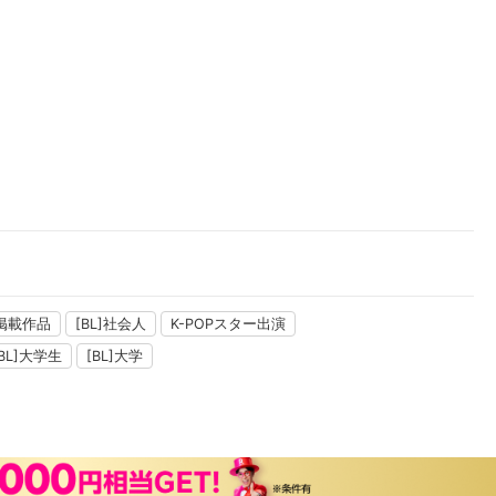
AY掲載作品
[BL]社会人
K-POPスター出演
[BL]大学生
[BL]大学