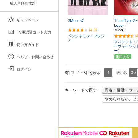
成人向け見放題
キャンペーン
2Moons2
TharnType2 -
Love-
(4.3)
￥220
TV用認証コード入力
ベンジャミン・ブレシ
(
ア
スパシット・
使い方ガイド
ーウィーワッ
ー）
無料あり
ヘルプ・お問い合わせ
ログイン
8件中 1～8件を表示
表示数
30
1
キーワードで探す
青春！部活・サー
やめられない、と