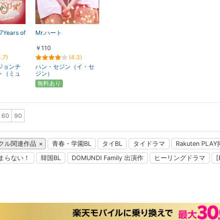
7Years of
Mr.ハート
￥110
4.7)
(4.3)
ジョンチ
ハン・セジン（イ・セ
ト（ミュ
ジン）
無料あり
60
90
クル関連作品
青春・学園BL
タイBL
タイドラマ
Rakuten PL
まらない！
韓国BL
DOMUNDI Family 出演作
ヒーリングドラマ