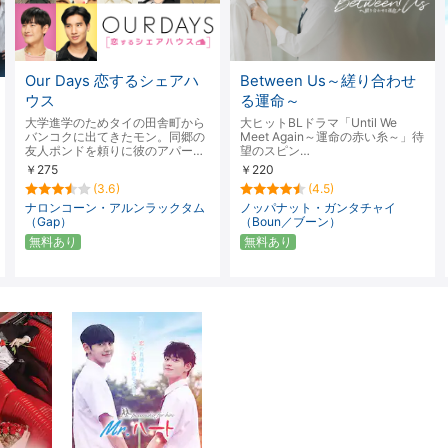
Our Days 恋するシェアハ
Between Us～縒り合わせ
ウス
る運命～
大学進学のためタイの田舎町から
大ヒットBLドラマ「Until We
バンコクに出てきたモン。同郷の
Meet Again～運命の赤い糸～」待
友人ポンドを頼りに彼のアパー…
望のスピン…
￥275
￥220
(3.6)
(4.5)
ナロンコーン・アルンラックタム
ノッパナット・ガンタチャイ
（Gap）
（Boun／ブーン）
無料あり
無料あり