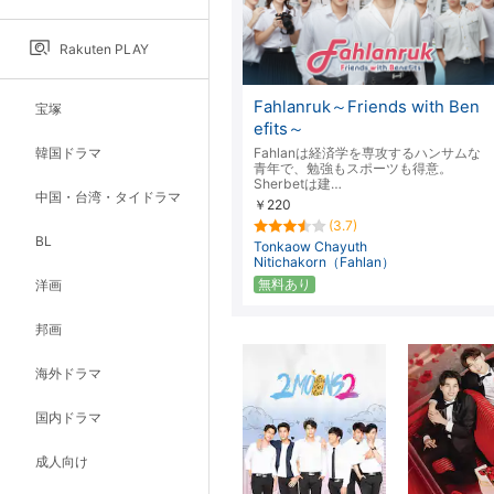
Rakuten PLAY
Fahlanruk～Friends with Ben
宝塚
efits～
韓国ドラマ
Fahlanは経済学を専攻するハンサムな
青年で、勉強もスポーツも得意。
Sherbetは建…
中国・台湾・タイドラマ
￥220
(3.7)
BL
Tonkaow Chayuth
Nitichakorn（Fahlan）
無料あり
洋画
邦画
海外ドラマ
国内ドラマ
成人向け