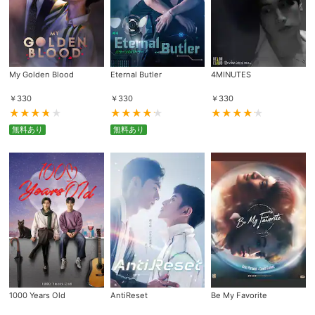
My Golden Blood
Eternal Butler
4MINUTES
￥
330
￥
330
￥
330
無料あり
無料あり
1000 Years Old
AntiReset
Be My Favorite