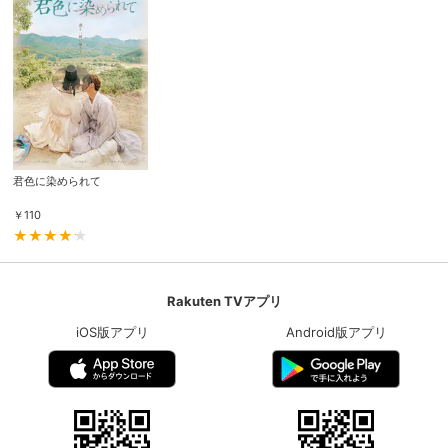
スマホなどでRakuten TVを視聴する際のデ
視聴デバイス一覧
バイス連携の設定ができます。
視聴年齢制限の変更時にパスコード入力が
パスコード設定
求められるのでお子さまがいても安心で
す。
メルマガの配信停止、配信先のメールアド
君色に染められて
メルマガ
レスの変更が可能です。
￥
110
定額見放題コンテンツの解約はこちらから
定額見放題解約
可能です。
Rakuten TVアプリ
ログアウト
iOS版アプリ
Android版アプリ