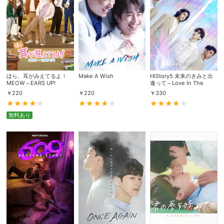
ほら、耳がみえてるよ！
Make A Wish
HIStory5 未来のきみと出
MEOW～EARS UP!
逢って～Love In The
Future
￥
220
￥
220
￥
330
無料あり
会員設定
会員情報
閉じる
基本情報、本人連絡先、パスワード 、クレ
会員情報変更
ジットカード情報の変更が可能です。
決済方法変更
決済方法の変更が可能です。