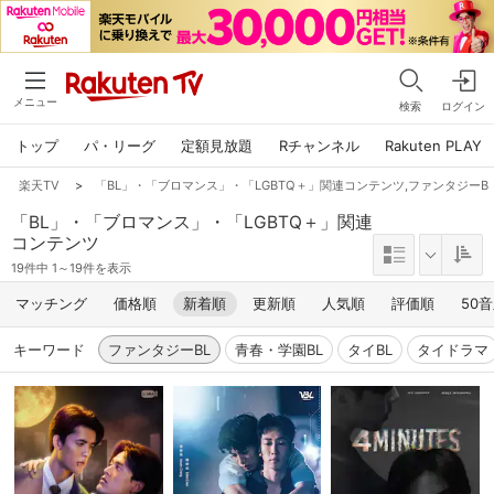
メニュー
検索
ログイン
トップ
パ・リーグ
定額見放題
Rチャンネル
Rakuten PLAY
楽天TV
>
「BL」・「ブロマンス」・「LGBTQ＋」関連コンテンツ,ファンタジーB
「BL」・「ブロマンス」・「LGBTQ＋」関連
コンテンツ
19件中 1～19件を表示
マッチング
価格順
新着順
更新順
人気順
評価順
50
キーワード
ファンタジーBL
青春・学園BL
タイBL
タイドラマ