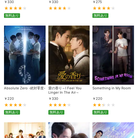
￥
330
￥
330
￥
275
無料あり
無料あり
Absolute Zero -絶対零度-
愛の香り～I Feel You
Something in My Room
Linger In The Air～
￥
220
￥
330
￥
220
無料あり
無料あり
無料あり