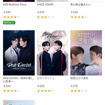
609 Bedtime Story
ONCE AGAIN
君の唇を噛みたい
￥
330
￥
275
￥
220
購入明細
４ヵ月分の購入明細の確認が可能です。
無料あり
現在獲得済みのお得なクーポンを確認でき
Myクーポン
ます。
レンタル、購入、定額見放題の購入履歴の
購入履歴
確認が可能です。こちらから視聴いただく
と便利です。
お気に入りに登録した作品を確認できま
お気に入り
す。お気に入りに追加した作品の削除も可
能です。
Dear Doctor―死神が愛し
カラーラッシュ
初恋だけ３度目
サイト内の閲覧履歴を確認できます。履歴
閲覧履歴
た医者―
の削除も可能です。
￥
220
￥
220
￥
275
サイト内で表示される作品の表示制限が可
視聴年齢制限
能です。5段階の年齢区分から選択できま
す。