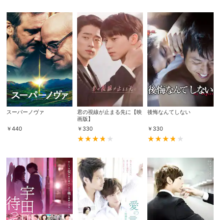
スーパーノヴァ
君の視線が止まる先に【映
後悔なんてしない
画版】
￥
440
￥
330
￥
330