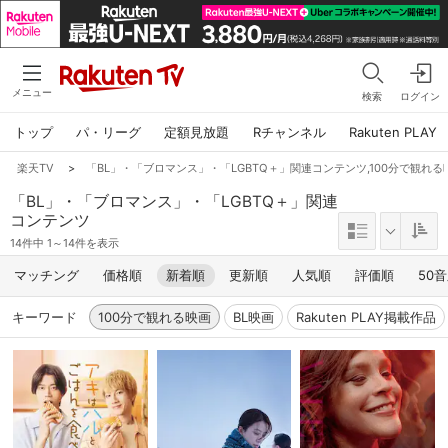
メニュー
検索
ログイン
トップ
パ・リーグ
定額見放題
Rチャンネル
Rakuten PLAY
楽天TV
>
「BL」・「ブロマンス」・「LGBTQ＋」関連コンテンツ,100分で観れる
「BL」・「ブロマンス」・「LGBTQ＋」関連
コンテンツ
14件中 1～14件を表示
マッチング
価格順
新着順
更新順
人気順
評価順
50
キーワード
100分で観れる映画
BL映画
Rakuten PLAY掲載作品