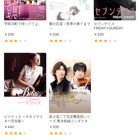
宇田川町で待っててよ。
愛の言霊～世界の果てまで
セブンデイズ
～
FRIDAY→SUNDAY
￥
330
￥
330
￥
330
会員設定
会員情報
閉じる
基本情報、本人連絡先、パスワード 、クレ
会員情報変更
ビリティス ＜ＨＤリマス
富士見二丁目交響楽団シリ
ジットカード情報の変更が可能です。
ター完全版＞
ーズ 寒冷前線コンダクタ
ー
￥
440
￥
330
決済方法変更
決済方法の変更が可能です。