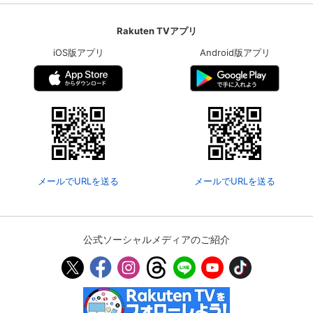
Rakuten TVアプリ
購入明細
４ヵ月分の購入明細の確認が可能です。
iOS版アプリ
Android版アプリ
現在獲得済みのお得なクーポンを確認でき
Myクーポン
ます。
レンタル、購入、定額見放題の購入履歴の
購入履歴
確認が可能です。こちらから視聴いただく
と便利です。
お気に入りに登録した作品を確認できま
メールでURLを送る
メールでURLを送る
お気に入り
す。お気に入りに追加した作品の削除も可
能です。
サイト内の閲覧履歴を確認できます。履歴
公式ソーシャルメディアのご紹介
閲覧履歴
の削除も可能です。
サイト内で表示される作品の表示制限が可
視聴年齢制限
能です。5段階の年齢区分から選択できま
す。