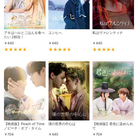
アキはハルとごはんを食べ
ユンヒへ
私はヴァレンティナ
たい 2杯目！
￥
440
￥
440
￥
440
【映画版】Peach of Time
僕の世界の中心は
【映画版】君色に染められ
／ピーチ・オブ・タイム
て
￥
704
￥
440
￥
704