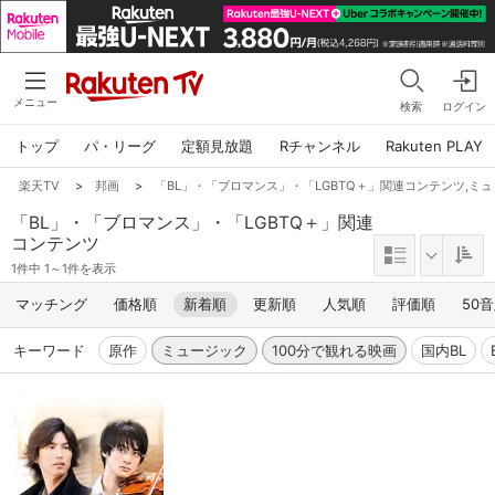
メニュー
検索
ログイン
トップ
パ・リーグ
定額見放題
Rチャンネル
Rakuten PLAY
楽天TV
>
邦画
>
「BL」・「ブロマンス」・「LGBTQ＋」関連コンテンツ,ミュ
「BL」・「ブロマンス」・「LGBTQ＋」関連
コンテンツ
1件中 1～1件を表示
マッチング
価格順
新着順
更新順
人気順
評価順
50
キーワード
原作
ミュージック
100分で観れる映画
国内BL