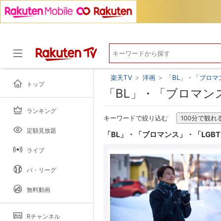
楽天TV
>
洋画
>
「BL」・「ブロマ
トップ
「BL」・「ブロマン
ランキング
ドラマ
キーワードで絞り込む
100分で観れ
定額見放題
「BL」・「ブロマンス」・「LGB
ライブ
パ・リーグ
無料動画
Rチャンネル