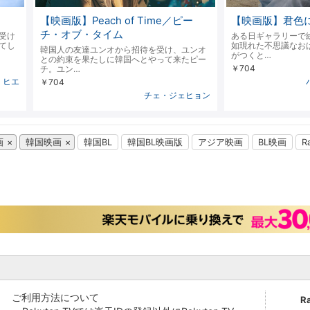
【映画版】Peach of Time／ピー
【映画版】君色
チ・オブ・タイム
受け
ある日ギャラリーで
てし
如現れた不思議なお
韓国人の友達ユンオから招待を受け、ユンオ
がつくと…
との約束を果たしに韓国へとやって来たピー
￥704
チ。ユン…
・ヒエ
￥704
チェ・ジェヒョン
画
韓国映画
韓国BL
韓国BL映画版
アジア映画
BL映画
R
ご利用方法について
R