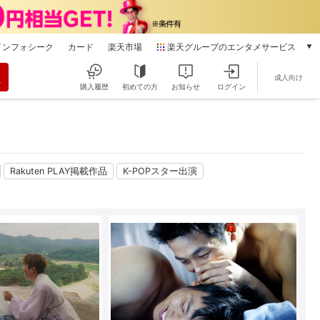
インフォシーク
カード
楽天市場
楽天グループのエンタメサービス
動画配信
成人向け
楽天TV
購入履歴
初めての方
お知らせ
ログイン
本/ゲーム/CD/DVD
楽天ブックス
電子書籍
楽天Kobo
雑誌読み放題
Rakuten PLAY掲載作品
K-POPスター出演
楽天マガジン
音楽配信
楽天ミュージック
動画配信ガイド
Rakuten PLAY
無料テレビ
Rチャンネル
チケット