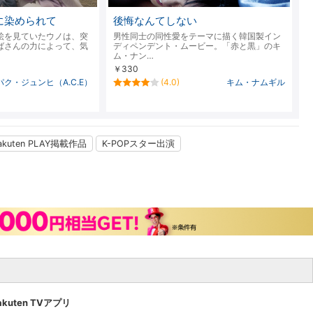
楽天チケット
に染められて
後悔なんてしない
エンタメニュース
推し楽
絵を見ていたウノは、突
男性同士の同性愛をテーマに描く韓国製イン
ばさんの力によって、気
ディペンデント・ムービー。「赤と黒」のキ
ム・ナン…
￥330
パク・ジュンヒ（A.C.E）
(4.0)
キム・ナムギル
akuten PLAY掲載作品
K-POPスター出演
akuten TVアプリ