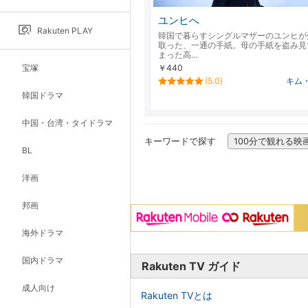
ユンヒへ
Rakuten PLAY
韓国で暮らすシングルマザーのユンヒが
取った、一通の手紙。母の手紙を盗み見
まった高…
宝塚
￥440
(5.0)
キム
韓国ドラマ
中国・台湾・タイドラマ
キーワードで探す
100分で観れる映
BL
洋画
邦画
海外ドラマ
国内ドラマ
Rakuten TV ガイド
成人向け
Rakuten TVとは