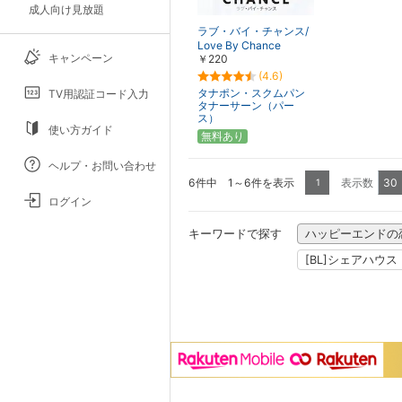
成人向け見放題
ラブ・バイ・チャンス/
Love By Chance
キャンペーン
￥220
(4.6)
タナポン・スクムパン
TV用認証コード入力
タナーサーン（パー
ス）
使い方ガイド
無料あり
ヘルプ・お問い合わせ
6件中 1～6件を表示
表示数
30
1
ログイン
キーワードで探す
ハッピーエンドの
[BL]シェアハウス