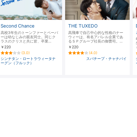
Second Chance
THE TUXEDO
高校3年生のトーンファーとペーパ
高飛車で自己中心的な性格のナー
ーは幼なじみの親友同士。同じク
ウィーは、有名アパレル企業であ
ラスのクリスと共に皆、卒業…
るＳＰグループ社長の御曹司。…
￥220
￥220
(3.0)
(4.0)
シンナタン・ロートラウィータナ
スパチープ・チャナパイ
ーグン（フルック）