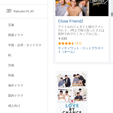
Rakuten PLAY
Close Friend2
宝塚
アイドルのジェダイと彼のファン
のレイ。VR上で知り合った２人は
前作でめでたくカップルにな…
韓国ドラマ
￥330
(4.5)
中国・台湾・タイドラマ
ティティワット・リットプラスー
ト（オーム）
BL
洋画
邦画
海外ドラマ
国内ドラマ
成人向け