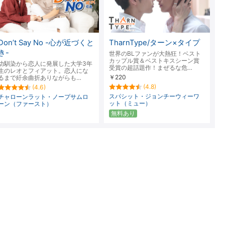
楽天チケット
エンタメニュース
推し楽
Don’t Say No -心が近づくと
TharnType/ターン×タイプ
き-
世界のBLファンが大熱狂！ベスト
カップル賞＆ベストキスシーン賞
幼馴染から恋人に発展した大学3年
受賞の超話題作！まぜるな危…
生のレオとフィアット。恋人にな
￥220
るまで紆余曲折ありながらも…
(4.8)
(4.6)
スパシット・ジョンチーウィーワ
チャローンラット・ノープサムロ
ット（ミュー）
ーン（ファースト）
無料あり