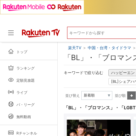
楽天TV
>
中国・台湾・タイドラマ
>
トップ
「BL」・「ブロマン
ランキング
ドラマ
キーワードで絞り込む
ハッピーエン
定額見放題
[BL]シェア
ライブ
並び替え
並び順
昇順
パ・リーグ
「BL」・「ブロマンス」・「LGB
無料動画
Rチャンネル