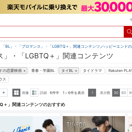
「BL」・「ブロマンス」・「LGBTQ＋」関連コンテンツ,ハッピーエンドの
ス」・「LGBTQ＋」関連コンテンツ
ドの恋愛映画
青春・学園BL
タイBL
タイドラマ
Rakuten P
ハウス
画像
詳細
6件中 1～6件を表示
表示数
30
60
9
1
降順
一覧
詳細
TQ＋」関連コンテンツのおすすめ
表示
表示