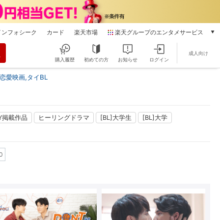
インフォシーク
カード
楽天市場
楽天グループのエンタメサービス
動画配信
成人向け
楽天TV
購入履歴
初めての方
お知らせ
ログイン
本/ゲーム/CD/DVD
恋愛映画,タイBL
楽天ブックス
電子書籍
楽天Kobo
雑誌読み放題
LAY掲載作品
ヒーリングドラマ
[BL]大学生
[BL]大学
楽天マガジン
音楽配信
楽天ミュージック
0
動画配信ガイド
Rakuten PLAY
無料テレビ
Rチャンネル
チケット