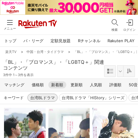
メニュー
検索
ログイン
トップ
パ・リーグ
定額見放題
Rチャンネル
Rakuten PLAY
楽天TV
>
中国・台湾・タイドラマ
>
「BL」・「ブロマンス」・「LGBTQ＋
「BL」・「ブロマンス」・「LGBTQ＋」関連
コンテンツ
3件中 1～3件を表示
マッチング
価格順
新着順
更新順
人気順
評価順
50
キーワード
台湾BLドラマ
台湾BLドラマ「HIStory」シリーズ
台