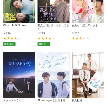
Choco Milk Shake
変人上司に振り回されてま
ああっ！僕のアシさま
す
￥
220
￥
275
￥
220
無料あり
無料あり
スターストラック
Blueming～君に染まる
新入社員