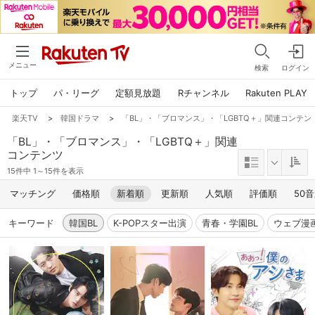
メニュー
検索
ログイン
トップ
パ・リーグ
定額見放題
Rチャンネル
Rakuten PLAY
楽天TV
>
韓国ドラマ
>
「BL」・「ブロマンス」・「LGBTQ＋」関連コンテンツ
「BL」・「ブロマンス」・「LGBTQ＋」関連
コンテンツ
15件中 1～15件を表示
マッチング
価格順
新着順
更新順
人気順
評価順
50
キーワード
韓国BL
K-POPスター出演
青春・学園BL
ウェブ漫