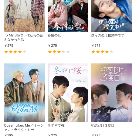
To My Star2：僕たちの言
春情の乱
僕らの恋は授業中です
えなかった話
￥
275
￥
275
￥
275
会員設定
会員情報
閉じる
基本情報、本人連絡先、パスワード 、クレ
会員情報変更
ジットカード情報の変更が可能です。
Ocean Likes Me／オーシ
冬すぎて桜
初恋だけ３度目
ャン・ライク・ミー
決済方法変更
決済方法の変更が可能です。
￥
165
￥
275
￥
275