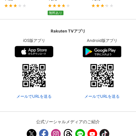
無料あり
購入明細
４ヵ月分の購入明細の確認が可能です。
Rakuten TVアプリ
現在獲得済みのお得なクーポンを確認でき
Myクーポン
iOS版アプリ
Android版アプリ
ます。
レンタル、購入、定額見放題の購入履歴の
購入履歴
確認が可能です。こちらから視聴いただく
と便利です。
お気に入りに登録した作品を確認できま
お気に入り
す。お気に入りに追加した作品の削除も可
能です。
メールでURLを送る
メールでURLを送る
サイト内の閲覧履歴を確認できます。履歴
閲覧履歴
の削除も可能です。
公式ソーシャルメディアのご紹介
サイト内で表示される作品の表示制限が可
視聴年齢制限
能です。5段階の年齢区分から選択できま
す。