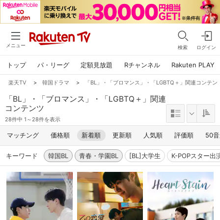
メニュー
検索
ログイン
トップ
パ・リーグ
定額見放題
Rチャンネル
Rakuten PLAY
楽天TV
>
韓国ドラマ
>
「BL」・「ブロマンス」・「LGBTQ＋」関連コンテンツ
「BL」・「ブロマンス」・「LGBTQ＋」関連
コンテンツ
28件中 1～28件を表示
マッチング
価格順
新着順
更新順
人気順
評価順
50
キーワード
韓国BL
青春・学園BL
[BL]大学生
K-POPスター出