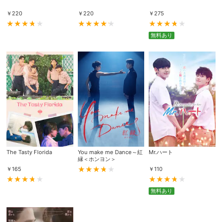
￥
220
￥
220
￥
275
無料あり
The Tasty Florida
You make me Dance～紅
Mr.ハート
縁＜ホンヨン＞
￥
165
￥
110
無料あり