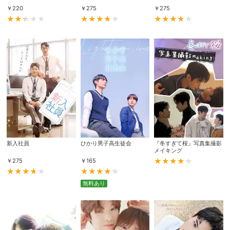
￥
220
￥
275
￥
275
購入明細
４ヵ月分の購入明細の確認が可能です。
現在獲得済みのお得なクーポンを確認でき
Myクーポン
ます。
レンタル、購入、定額見放題の購入履歴の
購入履歴
確認が可能です。こちらから視聴いただく
と便利です。
お気に入りに登録した作品を確認できま
お気に入り
す。お気に入りに追加した作品の削除も可
新入社員
ひかり男子高生徒会
『冬すぎて桜』写真集撮影
能です。
メイキング
￥
275
￥
165
サイト内の閲覧履歴を確認できます。履歴
閲覧履歴
の削除も可能です。
無料あり
サイト内で表示される作品の表示制限が可
視聴年齢制限
能です。5段階の年齢区分から選択できま
す。