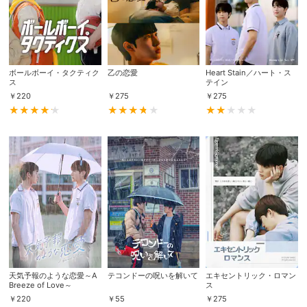
ボールボーイ・タクティク
乙の恋愛
Heart Stain／ハート・ス
ス
テイン
￥
220
￥
275
￥
275
天気予報のような恋愛～A
テコンドーの呪いを解いて
エキセントリック・ロマン
Breeze of Love～
ス
￥
220
￥
55
￥
275