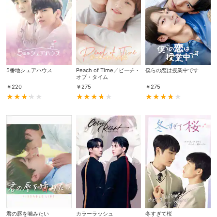
スマホなどでRakuten TVを視聴する際のデ
視聴デバイス一覧
バイス連携の設定ができます。
視聴年齢制限の変更時にパスコード入力が
パスコード設定
求められるのでお子さまがいても安心で
す。
5番地シェアハウス
Peach of Time／ピーチ・
僕らの恋は授業中です
オブ・タイム
メルマガの配信停止、配信先のメールアド
￥
220
￥
275
￥
275
メルマガ
レスの変更が可能です。
定額見放題コンテンツの解約はこちらから
定額見放題解約
可能です。
ログアウト
君の唇を噛みたい
カラーラッシュ
冬すぎて桜