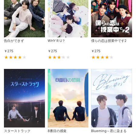
告白ができず
WHY R U？
僕らの恋は授業中です2
￥
275
￥
275
￥
275
会員設定
会員情報
閉じる
基本情報、本人連絡先、パスワード 、クレ
会員情報変更
ジットカード情報の変更が可能です。
スターストラック
8番目の感覚
Blueming～君に染まる
決済方法変更
決済方法の変更が可能です。