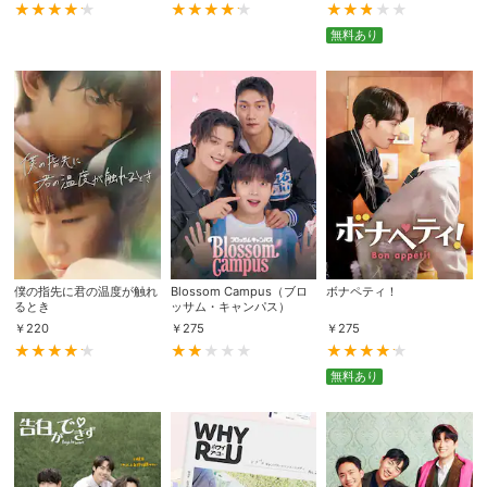
無料あり
僕の指先に君の温度が触れ
Blossom Campus（ブロ
ボナペティ！
るとき
ッサム・キャンパス）
￥
220
￥
275
￥
275
無料あり