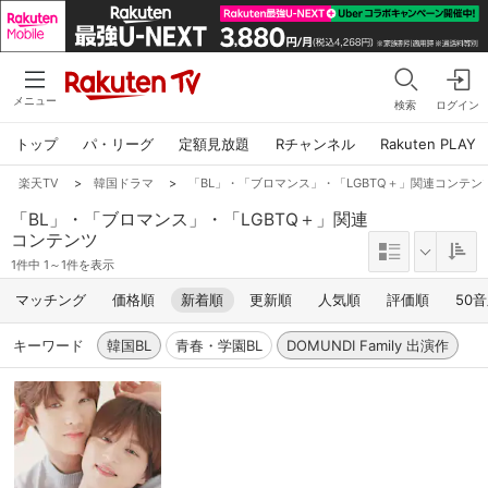
メニュー
検索
ログイン
トップ
パ・リーグ
定額見放題
Rチャンネル
Rakuten PLAY
楽天TV
>
韓国ドラマ
>
「BL」・「ブロマンス」・「LGBTQ＋」関連コンテンツ,韓国
「BL」・「ブロマンス」・「LGBTQ＋」関連
コンテンツ
1件中 1～1件を表示
マッチング
価格順
新着順
更新順
人気順
評価順
50
キーワード
韓国BL
青春・学園BL
DOMUNDI Family 出演作