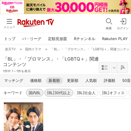
メニュー
検索
ログイン
トップ
パ・リーグ
定額見放題
Rチャンネル
Rakuten PLAY
楽天TV
>
国内ドラマ
>
「BL」・「ブロマンス」・「LGBTQ＋」関連コンテンツ,国
「BL」・「ブロマンス」・「LGBTQ＋」関連
コンテンツ
1件中 1～1件を表示
マッチング
価格順
新着順
更新順
人気順
評価順
50
キーワード
国内BL
[BL]30代以上
[BL]社会人
[BL]オフィス