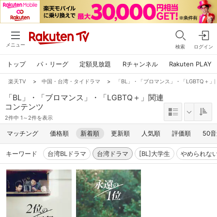
メニュー
検索
ログイン
トップ
パ・リーグ
定額見放題
Rチャンネル
Rakuten PLAY
楽天TV
>
中国・台湾・タイドラマ
>
「BL」・「ブロマンス」・「LGBTQ＋
「BL」・「ブロマンス」・「LGBTQ＋」関連
コンテンツ
2件中 1～2件を表示
マッチング
価格順
新着順
更新順
人気順
評価順
50
キーワード
台湾BLドラマ
台湾ドラマ
[BL]大学生
やめられな