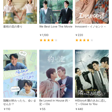
最初の花の香り
We Best Love The Movie
Innocent～イノセント～
￥
1,100
￥
220
隔離が終わったら、会いま
Be Loved in House 約・
HIStory4 隣のきみに恋し
せんか？
定～I Do
て～Close to You
￥
110
￥
55
￥
440