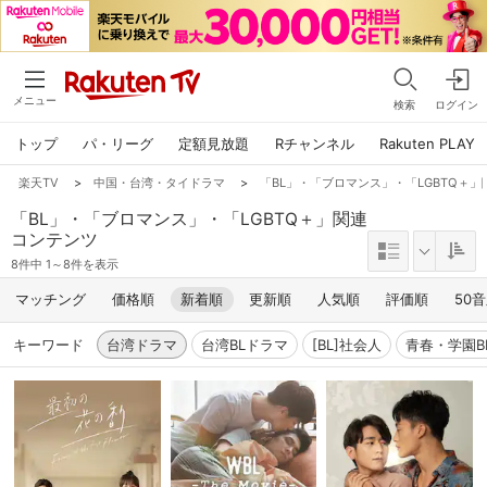
メニュー
検索
ログイン
トップ
パ・リーグ
定額見放題
Rチャンネル
Rakuten PLAY
楽天TV
>
中国・台湾・タイドラマ
>
「BL」・「ブロマンス」・「LGBTQ＋
「BL」・「ブロマンス」・「LGBTQ＋」関連
コンテンツ
8件中 1～8件を表示
マッチング
価格順
新着順
更新順
人気順
評価順
50
キーワード
台湾ドラマ
台湾BLドラマ
[BL]社会人
青春・学園B