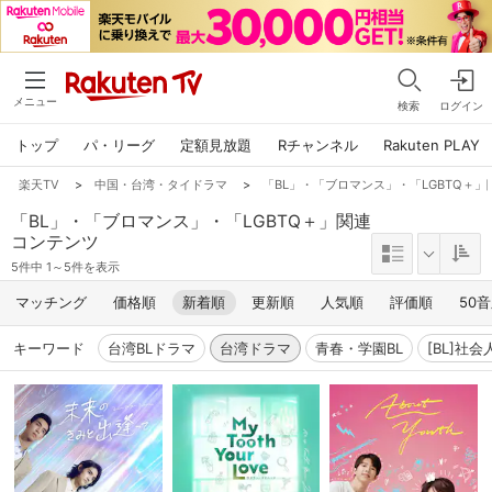
メニュー
検索
ログイン
トップ
パ・リーグ
定額見放題
Rチャンネル
Rakuten PLAY
楽天TV
>
中国・台湾・タイドラマ
>
「BL」・「ブロマンス」・「LGBTQ＋
「BL」・「ブロマンス」・「LGBTQ＋」関連
コンテンツ
5件中 1～5件を表示
マッチング
価格順
新着順
更新順
人気順
評価順
50
キーワード
台湾BLドラマ
台湾ドラマ
青春・学園BL
[BL]社会