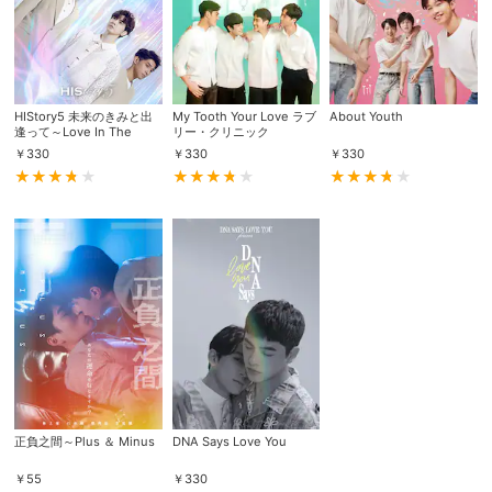
HIStory5 未来のきみと出
My Tooth Your Love ラブ
About Youth
逢って～Love In The
リー・クリニック
Future
￥
330
￥
330
￥
330
正負之間～Plus ＆ Minus
DNA Says Love You
￥
55
￥
330