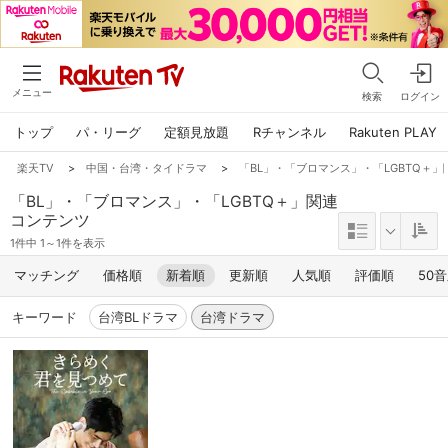
メニュー
検索
ログイン
トップ
パ・リーグ
定額見放題
Rチャンネル
Rakuten PLAY
楽天TV
>
中国・台湾・タイドラマ
>
「BL」・「ブロマンス」・「LGBTQ＋
「BL」・「ブロマンス」・「LGBTQ＋」関連
コンテンツ
1件中 1～1件を表示
マッチング
価格順
新着順
更新順
人気順
評価順
50
キーワード
台湾BLドラマ
台湾ドラマ