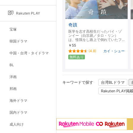
Rakuten PLAY
奇蹟
宝塚
医学を志す高校生だったバイ・ゾ
ンイー（白宗易／タロ・リン）
は、怪我をし路上で倒れていたフ…
韓国ドラマ
￥55
(4.8)
カイ・シュー
中国・台湾・タイドラマ
無料あり
BL
洋画
キーワードで探す
台湾BLドラマ
邦画
Rakuten PLAY
海外ドラマ
国内ドラマ
成人向け