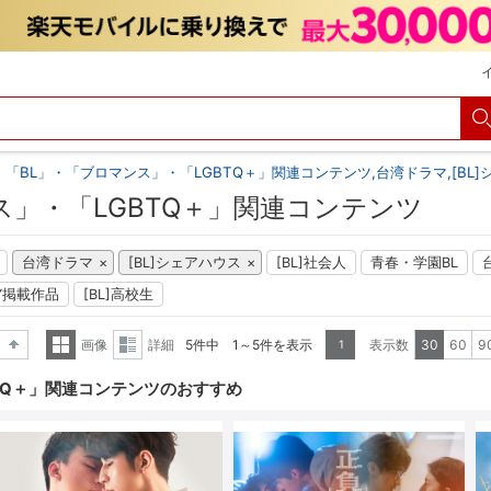
「BL」・「ブロマンス」・「LGBTQ＋」関連コンテンツ,台湾ドラマ,[BL]
ス」・「LGBTQ＋」関連コンテンツ
台湾ドラマ
[BL]シェアハウス
[BL]社会人
青春・学園BL
LAY掲載作品
[BL]高校生
画像
詳細
5件中 1～5件を表示
表示数
30
60
9
1
降順
一覧
詳細
TQ＋」関連コンテンツのおすすめ
表示
表示