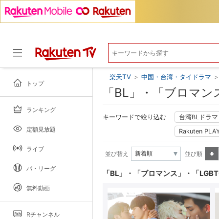
楽天TV
>
中国・台湾・タイドラマ
>
トップ
「BL」・「ブロマン
ランキング
ドラマ
キーワードで絞り込む
台湾BLドラマ
定額見放題
Rakuten P
ライブ
並び替え
並び順
昇順
パ・リーグ
「BL」・「ブロマンス」・「LGB
無料動画
Rチャンネル