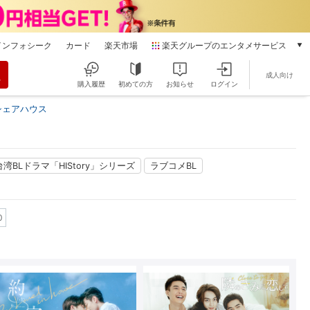
インフォシーク
カード
楽天市場
楽天グループのエンタメサービス
動画配信
成人向け
楽天TV
購入履歴
初めての方
お知らせ
ログイン
本/ゲーム/CD/DVD
シェアハウス
楽天ブックス
電子書籍
楽天Kobo
雑誌読み放題
台湾BLドラマ「HIStory」シリーズ
ラブコメBL
楽天マガジン
音楽配信
楽天ミュージック
0
動画配信ガイド
Rakuten PLAY
無料テレビ
Rチャンネル
チケット