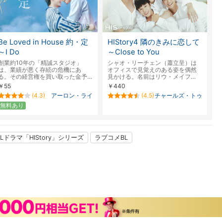
楽天チケット
エンタメニュース
推し楽
Be Loved in House 約・定
HIStory4 隣のきみに恋して
～I Do
～Close to You
創業約10年の「精誠スタジオ」
シャオ・リーチェン（蕭立呈）は
は、業績が悪く存続の危機にあ
オフィスで見覚えのある姿を偶然
る。その経営権を買い取った金予…
見かける。名前はリウ・メイフ…
￥55
￥440
(4.3)
アーロン・ライ
(4.5)
チャールズ・トゥ
無料あり
Lドラマ「HIStory」シリーズ
ラブコメBL