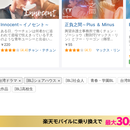
Innocent～イノセント～
正負之間～Plus ＆ Minus
ある日、ウーチェンは何者かに追
興望弁護士事務所で働くチェン・
われて道端で怯えきっている子犬
ゾーショウ（鄭則守/マックス・リ
のような青年ユーシーと出会い…
ン）とフー・リーゴン（傳理…
￥220
￥55
(4.4)
チャン・テチュン
(4.1)
マックス・リン
台湾ドラマ
[BL]シェアハウス
[BL]社会人
青春・学園BL
台湾B
掲載作品
[BL]高校生