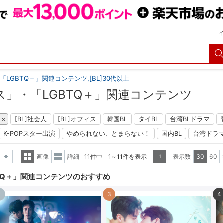
LGBTQ＋」関連コンテンツ,[BL]30代以上
ス」・「LGBTQ＋」関連コンテンツ
[BL]社会人
[BL]オフィス
韓国BL
タイBL
台湾BLドラマ
K-POPスター出演
やめられない、とまらない！
国内BL
台湾ドラ
画像
詳細
11件中 1～11件を表示
表示数
30
60
1
降順
一覧
詳細
TQ＋」関連コンテンツのおすすめ
表示
表示
2
3
4