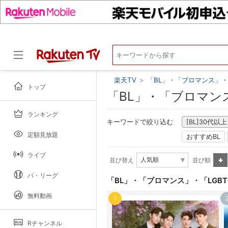
楽天TV
>
「BL」・「ブロマンス」・「
トップ
「BL」・「ブロマン
ランキング
ドラマ
キーワードで絞り込む
[BL]30代以上
定額見放題
おすすめBL
ライブ
並び替え
並び順
昇順
パ・リーグ
「BL」・「ブロマンス」・「LGB
無料動画
1
Rチャンネル