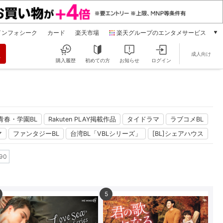
インフォシーク
カード
楽天市場
楽天グループのエンタメサービス
動画配信
成人向け
楽天TV
購入履歴
初めての方
お知らせ
ログイン
本/ゲーム/CD/DVD
楽天ブックス
電子書籍
楽天Kobo
雑誌読み放題
青春・学園BL
Rakuten PLAY掲載作品
タイドラマ
ラブコメBL
楽天マガジン
マ
ファンタジーBL
台湾BL「VBLシリーズ」
[BL]シェアハウス
音楽配信
楽天ミュージック
90
動画配信ガイド
Rakuten PLAY
無料テレビ
5
Rチャンネル
チケット