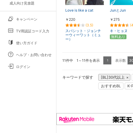
成人向け見放題
Love is like a cat
JunとJun
キャンペーン
￥220
￥275
(3.5)
(
スパシット・ジョンチ
キ・ヒョヌ
TV用認証コード入力
ーウィーワット（ミュ
無料あり
ー）
使い方ガイド
ヘルプ・お問い合わせ
11件中 1～11件を表示
表示数
3
1
ログイン
キーワードで探す
[BL]30代以上
おすすめBL
K