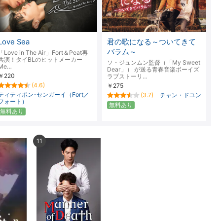
楽天チケット
エンタメニュース
推し楽
Love Sea
君の歌になる～ついてきて
バラム～
「Love in The Air」Fort＆Peat再
共演！タイBLのヒットメーカー
ソ・ジュンムン監督（「My Sweet
Me…
Dear」） が送る青春音楽ボーイズ
￥220
ラブストーリ…
(4.6)
￥275
ティティポン･センガーイ（Fort／
(3.7)
チャン・ドユン
フォート）
無料あり
無料あり
11