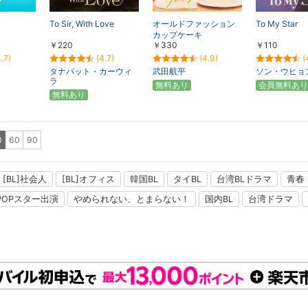
To Sir, With Love
オールドファッション
To My Star
カップケーキ
￥220
￥330
￥110
4.7)
(4.7)
(4.9)
(
タナパット・カーウィ
武田航平
ソン・ウヒョ
ラ
無料あり
会員無料あり
無料あり
0
60
90
[BL]社会人
[BL]オフィス
韓国BL
タイBL
台湾BLドラマ
青春
-POPスター出演
やめられない、とまらない！
国内BL
台湾ドラマ