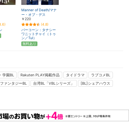
Manner of Death/マナ
ー・オブ・デス
￥220
4.6)
(4.8)
ン
パーコーン：タナシー
ワニットチャイ（トゥ
ン／Tul）
無料あり
・学園BL
Rakuten PLAY掲載作品
タイドラマ
ラブコメBL
ファンタジーBL
台湾BL「VBLシリーズ」
[BL]シェアハウス