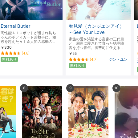
Eternal Butler
看見愛（カンジエンアイ）
～See Your Love
高性能ＡＩロボットが憎まれ坊ち
ゃんのボディガード兼執事に。種
家族の愛を渇望する富豪の三代目
族を超えたＡＩ＆人間の感動の…
と、周囲に愛されて育った聴覚障
￥330
害を持つ青年。御曹司に仕える…
(4.8)
￥55
無料あり
(4.7)
ジン・ユン
無料あり
8
9
10