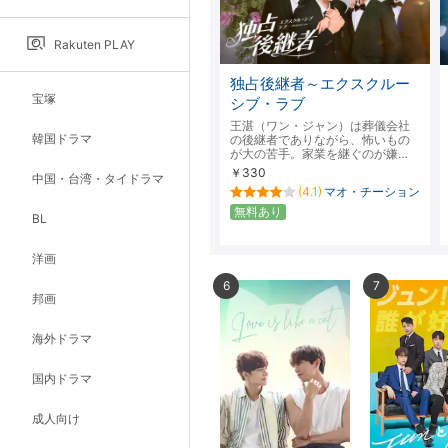
Rakuten PLAY
独占後継者～エクスクルー
宝塚
シブ・ラブ
王湛（ワン・ジャン）は葬儀会社
韓国ドラマ
の後継者でありながら、怖いもの
が大の苦手。家業を継ぐのが嫌…
￥330
中国・台湾・タイドラマ
(4.1)
マオ・チーション
無料あり
BL
洋画
6
7
邦画
海外ドラマ
国内ドラマ
成人向け