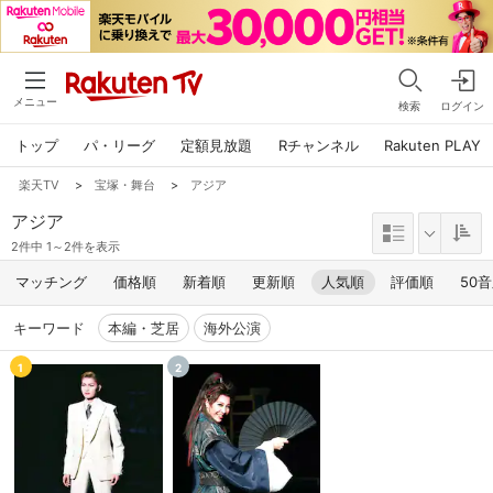
メニュー
検索
ログイン
トップ
パ・リーグ
定額見放題
Rチャンネル
Rakuten PLAY
楽天TV
>
宝塚・舞台
>
アジア
アジア
2件中 1～2件を表示
マッチング
価格順
新着順
更新順
人気順
評価順
50
キーワード
本編・芝居
海外公演
1
2