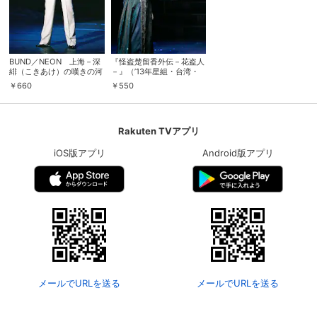
BUND／NEON 上海－深
『怪盗楚留香外伝－花盗人
緋（こきあけ）の嘆きの河
－』（’13年星組・台湾・
（コキュートス）－（’10
千秋楽）
￥
660
￥
550
年花組・バウ・千秋楽）
Rakuten TVアプリ
iOS版アプリ
Android版アプリ
メールでURLを送る
メールでURLを送る