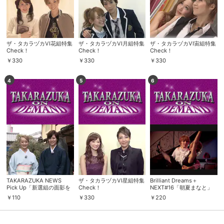
ザ・タカラヅカVI花組特集
ザ・タカラヅカVI月組特集
ザ・タカラヅカVI宙組特集
Check！
Check！
Check！
￥
330
￥
330
￥
330
4
5
6
TAKARAZUKA NEWS
ザ・タカラヅカVI星組特集
Brilliant Dreams＋
Pick Up「新選組の面影を
Check！
NEXT#16「朝夏まなと」
求めて…そうだ、壬生へ行
￥
110
￥
330
￥
220
こう！」～2015年5月より
～