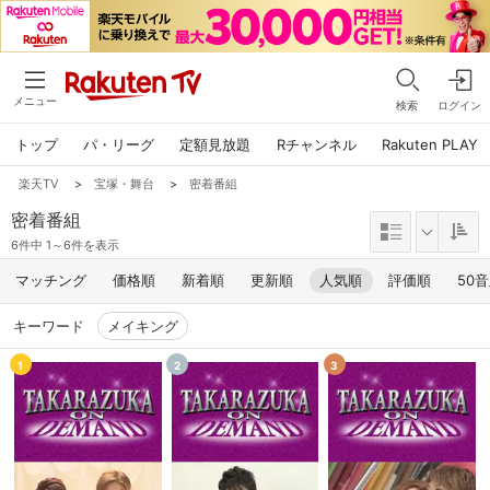
メニュー
検索
ログイン
トップ
パ・リーグ
定額見放題
Rチャンネル
Rakuten PLAY
楽天TV
>
宝塚・舞台
>
密着番組
密着番組
6件中 1～6件を表示
マッチング
価格順
新着順
更新順
人気順
評価順
50
キーワード
メイキング
1
2
3