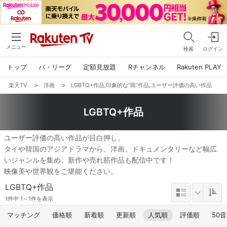
メニュー
検索
ログイン
トップ
パ・リーグ
定額見放題
Rチャンネル
Rakuten PLAY
楽天TV
>
洋画
>
LGBTQ+作品,印象的な“雨”作品,ユーザー評価の高い作品
LGBTQ+作品
ユーザー評価の高い作品が目白押し。
タイや韓国のアジアドラマから、洋画、ドキュメンタリーなど幅広
いジャンルを集め、新作や売れ筋作品も配信中です！
映像美や世界観をご堪能ください。
LGBTQ+作品
1件中 1～1件を表示
マッチング
価格順
新着順
更新順
人気順
評価順
50