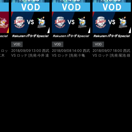
VOD
VOD
VOD
00 ロッ
2018/09/09 13:00 西武
2018/09/08 14:00 西武
2018/09/07 18:00 西武
二木
VS ロッテ [先発:今井 達
VS ロッテ [先発:十亀
VS ロッテ [先発:菊池 雄
也/種市 篤暉]
剣/ボルシンガー]
星/二木 康太]