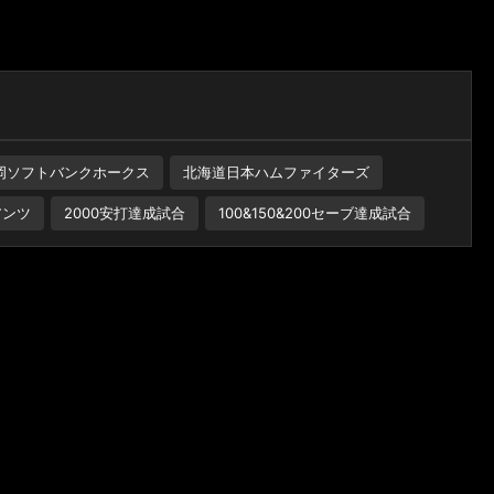
岡ソフトバンクホークス
北海道日本ハムファイターズ
アンツ
2000安打達成試合
100&150&200セーブ達成試合