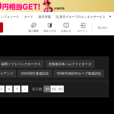
インフォシーク
カード
楽天市場
楽天グループのエンタメサービス
動画配信
成人向け
楽天TV
購入履歴
初めての方
お知らせ
ログイン
本/ゲーム/CD/DVD
楽天ブックス
電子書籍
楽天Kobo
雑誌読み放題
福岡ソフトバンクホークス
北海道日本ハムファイターズ
楽天マガジン
音楽配信
イアンツ
2000安打達成試合
100&150&200セーブ達成試合
楽天ミュージック
動画配信ガイド
表示数
30
60
90
3
4
5
Rakuten PLAY
次へ
無料テレビ
Rチャンネル
チケット