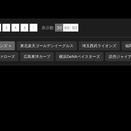
表示数
30
60
90
3
4
5
次へ
ンズ
東北楽天ゴールデンイーグルス
埼玉西武ライオンズ
福
ァローズ
広島東洋カープ
横浜DeNAベイスターズ
読売ジャイ