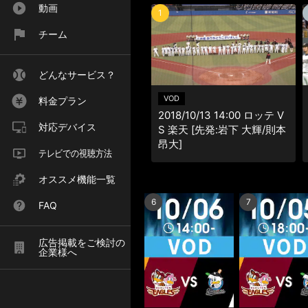
動画
1
チーム
どんなサービス？
VOD
料金プラン
2018/10/13 14:00 ロッテ V
対応デバイス
S 楽天 [先発:岩下 大輝/則本
昂大]
テレビでの視聴方法
オススメ機能一覧
6
7
FAQ
広告掲載をご検討の
企業様へ