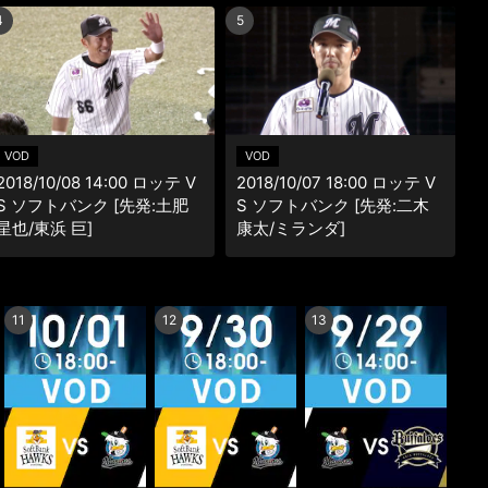
楽天チケット
4
5
エンタメニュース
推し楽
VOD
VOD
2018/10/08 14:00 ロッテ V
2018/10/07 18:00 ロッテ V
S ソフトバンク [先発:土肥
S ソフトバンク [先発:二木
星也/東浜 巨]
康太/ミランダ]
11
12
13