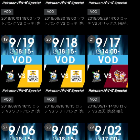
VOD
VOD
VOD
2018/10/01 18:00 ソフ
2018/09/30 18:00 ソフ
2018/09/29 14:00 ロッ
トバンク VS ロッテ [先
トバンク VS ロッテ [先
テ VS オリックス [先発:
発:松本 裕樹/涌井 秀章]
発:大竹 耕太郎‘/二木 康
石川 歩/山岡 泰輔]
太]
19
20
21
VOD
VOD
VOD
2018/09/19 18:15 ロッ
2018/09/18 18:15 ロッ
2018/09/17 14:00 ロッ
テ VS ソフトバンク [先
テ VS ソフトバンク [先
テ VS 楽天 [先発:種市
発:酒居 知史/松本 裕樹]
発:有吉 優樹/東浜 巨]
篤暉/藤平 尚真]
27
28
29