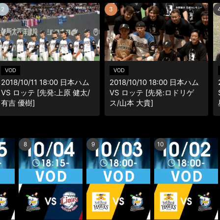
示
示
2
3
VOD
VOD
2018/10/11 18:00 日本ハム
2018/10/10 18:00 日本ハム
VS ロッテ [先発:上原 健太/
VS ロッテ [先発:ロドリゲ
有吉 優樹]
ス/山本 大貴]
8
9
10