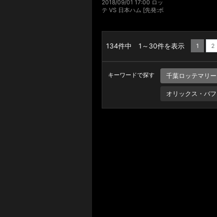
2018/09/01 17:00 ロッ
テ VS 日本ハム [先発:ボ
ルシンガー/上沢 直之]
134件中 1～30件を表示
1
2
キーワードで探す
千葉ロッテマリー
オリックス・バフ