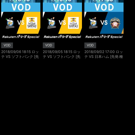
VOD
VOD
VOD
2018/09/06 18:15 ロッ
2018/09/05 18:15 ロッ
2018/09/02 17:00 ロッ
テ VS ソフトバンク [先
テ VS ソフトバンク [先
テ VS 日本ハム [先発:種
発:涌井 秀章/大竹 耕太
発:シェッパーズ/松本 裕
市 篤暉/マルティネス]
郎‘]
樹]