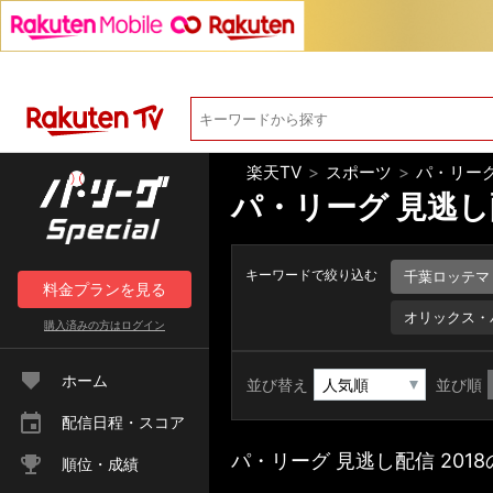
楽天TV
>
スポーツ
>
パ・リーグ
パ・リーグ 見逃し配
キーワードで絞り込む
千葉ロッテマ
料金
プラン
を見る
オリックス・
購入済みの方は
ログイン
ホーム
並び替え
並び順
配信日程・スコア
パ・リーグ 見逃し配信 201
順位・成績