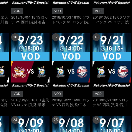
VOD
VOD
VOD
00 楽天
2018/10/04 18:15 ロッ
2018/10/03 18:00 ソフ
2018/10/02 18:00 ソフ
古川 侑
テ VS 西武 [先発:有吉
トバンク VS ロッテ [先
トバンク VS ロッテ [先
優樹/伊藤 翔]
発:高橋 礼/大隣 憲司]
発:東浜 巨/種市 篤暉]
16
17
18
VOD
VOD
VOD
00 オリ
2018/09/23 18:00 楽天
2018/09/22 14:00 ロッ
2018/09/21 18:15 ロッ
[先発:
VS ロッテ [先発:岸 孝
テ VS 西武 [先発:二木
テ VS 西武 [先発:石川
之/涌井 秀章]
康太/今井 達也]
歩/菊池 雄星]
24
25
26