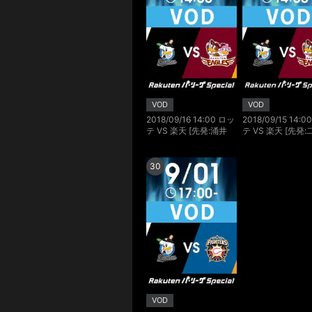
VOD
VOD
2018/09/16 14:00 ロッ
2018/09/15 14:
テ VS 楽天 [先発:涌井
テ VS 楽天 [先発:
秀章/岸 孝之]
康太/則本 昂大]
30
VOD