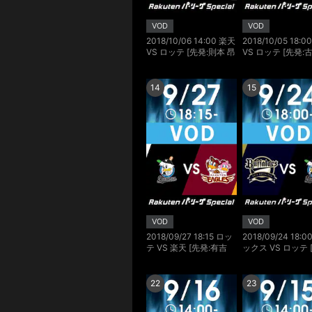
VOD
VOD
2018/10/06 14:00 楽天
2018/10/05 18:
VS ロッテ [先発:則本 昂
VS ロッテ [先発:
大/石川 歩]
利/岩下 大輝]
14
15
VOD
VOD
2018/09/27 18:15 ロッ
2018/09/24 18:
テ VS 楽天 [先発:有吉
ックス VS ロッテ 
優樹/松井 裕樹]
西 勇輝/土肥 星也]
22
23