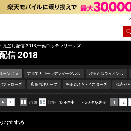
 見逃し配信 2018,千葉ロッテマリーンズ
信 2018
リーンズ
東北楽天ゴールデンイーグルス
埼玉西武ライオンズ
バファローズ
広島東洋カープ
横浜DeNAベイスターズ
読売ジャ
画像
詳細
134件中 1～30件を表示
1
2
昇
降
一
詳
順
順
覧
細
8のおすすめ
表
表