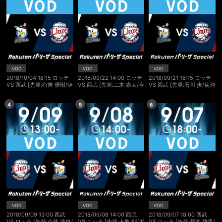
VOD
VOD
VOD
2018/10/04 18:15 ロッテ
2018/09/22 14:00 ロッテ
2018/09/21 18:15 ロッテ
VS 西武 [先発:有吉 優樹/伊
VS 西武 [先発:二木 康太/今
VS 西武 [先発:石川 歩/菊池
藤 翔]
井 達也]
雄星]
4
5
6
VOD
VOD
VOD
2018/09/09 13:00 西武
2018/09/08 14:00 西武
2018/09/07 18:00 西武
VS ロッテ [先発:今井 達也/
VS ロッテ [先発:十亀 剣/ボ
VS ロッテ [先発:菊池 雄星/