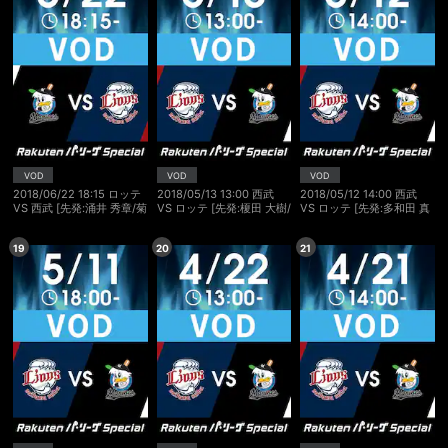
購入明細
４ヵ月分の購入明細の確認が可能です。
現在獲得済みのお得なクーポンを確認でき
Myクーポン
ます。
VOD
VOD
VOD
レンタル、購入、定額見放題の購入履歴の
2018/06/22 18:15 ロッテ
2018/05/13 13:00 西武
2018/05/12 14:00 西武
購入履歴
確認が可能です。こちらから視聴いただく
VS 西武 [先発:涌井 秀章/菊
VS ロッテ [先発:榎田 大樹/
VS ロッテ [先発:多和田 真
と便利です。
池 雄星]
オルモス]
三郎/ボルシンガー]
19
20
21
お気に入りに登録した作品を確認できま
お気に入り
す。お気に入りに追加した作品の削除も可
能です。
サイト内の閲覧履歴を確認できます。履歴
閲覧履歴
の削除も可能です。
サイト内で表示される作品の表示制限が可
視聴年齢制限
能です。5段階の年齢区分から選択できま
す。