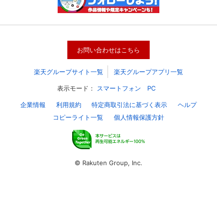
○
○
お問い合わせはこちら
見放題
すべて見放題
楽天グループサイト一覧
楽天グループアプリ一覧
表示モード：
スマートフォン
PC
月額プランより
！
企業情報
利用規約
特定商取引法に基づく表示
ヘルプ
¥2,575
お
年間
も
得!!
コピーライト一覧
個人情報保護方針
年額¥5,602
(税込)
02
(税込)
月額¥467(税込)
© Rakuten Group, Inc.
プラン
年額プラン
続きへ
購入手続きへ