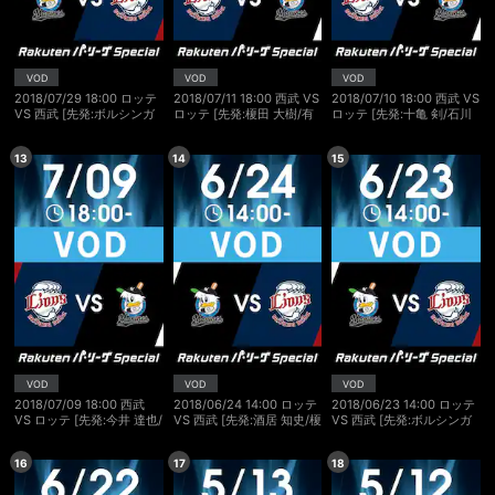
VOD
VOD
VOD
2018/07/29 18:00 ロッテ
2018/07/11 18:00 西武 VS
2018/07/10 18:00 西武 VS
VS 西武 [先発:ボルシンガ
ロッテ [先発:榎田 大樹/有
ロッテ [先発:十亀 剣/石川
ー/榎田 大樹]
吉 優樹]
歩]
13
14
15
会員設定
会員情報
閉じる
VOD
VOD
VOD
基本情報、本人連絡先、パスワード 、クレ
2018/07/09 18:00 西武
2018/06/24 14:00 ロッテ
2018/06/23 14:00 ロッテ
会員情報変更
ジットカード情報の変更が可能です。
VS ロッテ [先発:今井 達也/
VS 西武 [先発:酒居 知史/榎
VS 西武 [先発:ボルシンガ
渡邉 啓太]
田 大樹]
ー/今井 達也]
16
17
18
決済方法変更
決済方法の変更が可能です。