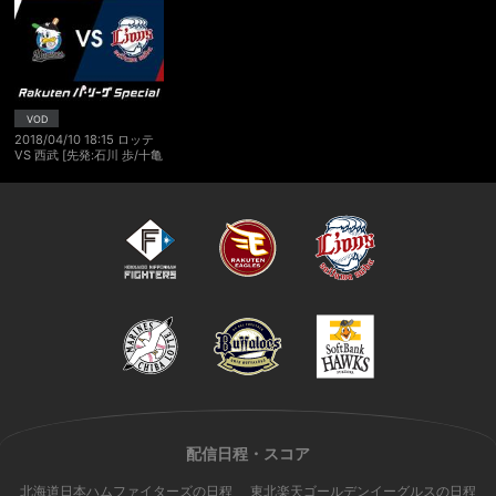
VOD
2018/04/10 18:15 ロッテ
VS 西武 [先発:石川 歩/十亀
剣]
配信日程・スコア
北海道日本ハムファイターズの日程
東北楽天ゴールデンイーグルスの日程