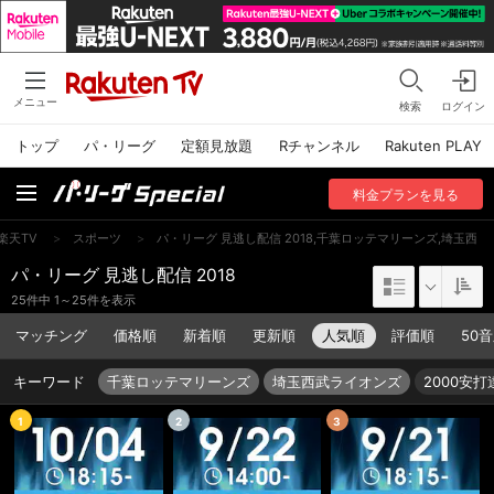
メニュー
検索
ログイン
トップ
パ・リーグ
定額見放題
Rチャンネル
Rakuten PLAY
料金
プラン
を見る
楽天TV
>
スポーツ
>
パ・リーグ 見逃し配信 2018,千葉ロッテマリーンズ,埼玉西
パ・リーグ 見逃し配信 2018
25件中 1～25件を表示
マッチング
価格順
新着順
更新順
人気順
評価順
50
キーワード
千葉ロッテマリーンズ
埼玉西武ライオンズ
2000安
1
2
3