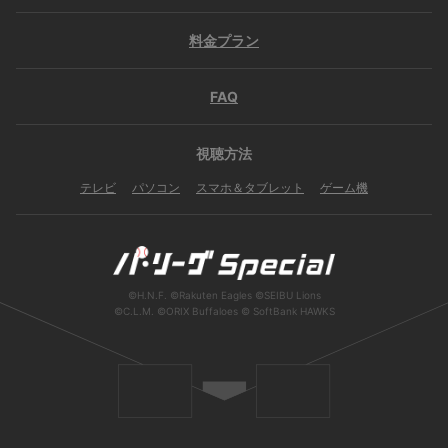
料金プラン
FAQ
視聴方法
テレビ
パソコン
スマホ＆タブレット
ゲーム機
©H.N.F. ©Rakuten Eagles ©SEIBU Lions
©C.L.M. ©ORIX Buffaloes © SoftBank HAWKS