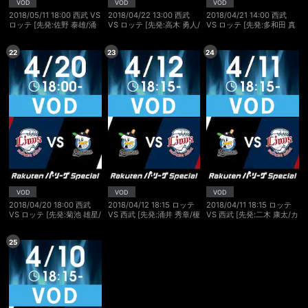
VOD
VOD
VOD
2018/05/11 18:00 西武 VS
2018/04/22 13:00 西武
2018/04/21 14:00 西武
スマホなどでRakuten TVを視聴する際のデ
ロッテ [先発:佐野 泰雄/涌
VS ロッテ [先発:高木 勇人/
VS ロッテ [先発:多和田 真
視聴デバイス一覧
バイス連携の設定ができます。
井 秀章]
二木 康太]
三郎/酒居 知史]
22
23
24
視聴年齢制限の変更時にパスコード入力が
パスコード設定
求められるのでお子さまがいても安心で
す。
メルマガの配信停止、配信先のメールアド
メルマガ
レスの変更が可能です。
定額見放題コンテンツの解約はこちらから
定額見放題解約
可能です。
VOD
VOD
VOD
2018/04/20 18:00 西武
2018/04/12 18:15 ロッテ
2018/04/11 18:15 ロッテ
VS ロッテ [先発:菊池 雄星/
VS 西武 [先発:涌井 秀章/榎
VS 西武 [先発:二木 康太/カ
ボルシンガー]
田 大樹]
スティーヨ]
ログアウト
25