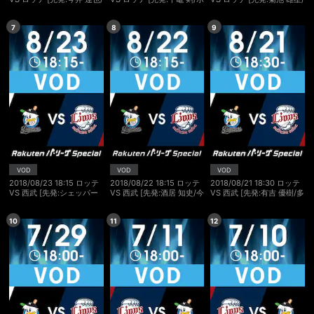
種市 篤暉]
ルシンガー]
二木 康太]
7
8
9
VOD
VOD
VOD
2018/08/23 18:15 ロッテ
2018/08/22 18:15 ロッテ
2018/08/21 18:30 ロッテ
VS 西武 [先発:シェッパー
VS 西武 [先発:酒居 知史/今
VS 西武 [先発:有吉 優樹/多
ズ/榎田 大樹]
井 達也]
和田 真三郎]
10
11
12