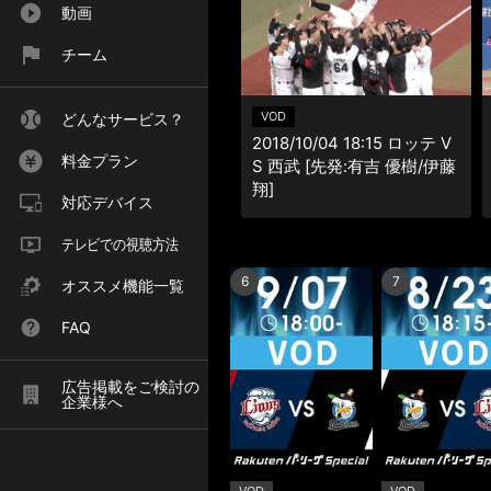
動画
チーム
VOD
どんなサービス？
2018/10/04 18:15 ロッテ V
料金プラン
S 西武 [先発:有吉 優樹/伊藤
翔]
対応デバイス
テレビでの視聴方法
6
7
オススメ機能一覧
FAQ
広告掲載をご検討の
企業様へ