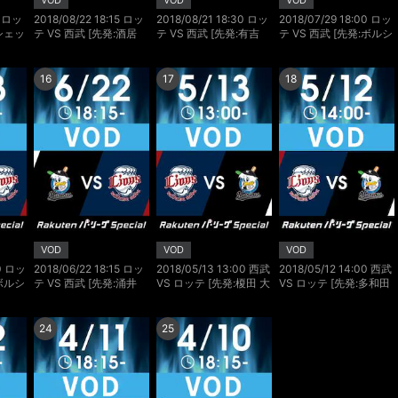
VOD
VOD
VOD
5 ロッ
2018/08/22 18:15 ロッ
2018/08/21 18:30 ロッ
2018/07/29 18:00 ロッ
:シェッ
テ VS 西武 [先発:酒居
テ VS 西武 [先発:有吉
テ VS 西武 [先発:ボルシ
知史/今井 達也]
優樹/多和田 真三郎]
ンガー/榎田 大樹]
16
17
18
VOD
VOD
VOD
00 ロッ
2018/06/22 18:15 ロッ
2018/05/13 13:00 西武
2018/05/12 14:00 西武
:ボルシ
テ VS 西武 [先発:涌井
VS ロッテ [先発:榎田 大
VS ロッテ [先発:多和田
秀章/菊池 雄星]
樹/オルモス]
真三郎/ボルシンガー]
24
25