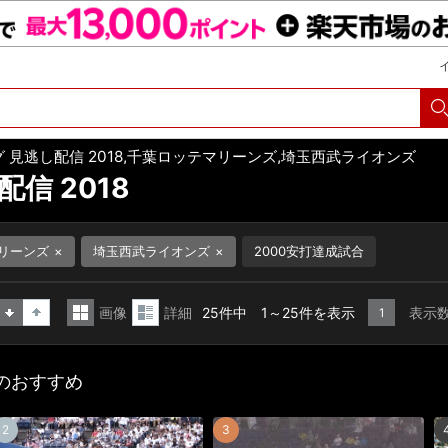
 見逃し配信 2018,千葉ロッテマリーンズ,埼玉西武ライオンズ
信 2018
リーンズ
埼玉西武ライオンズ
2000安打達成試合
画像
詳細
25件中 1～25件を表示
表示
1
昇
降
一
詳
順
順
覧
細
8のおすすめ
表
表
示
示
2
3