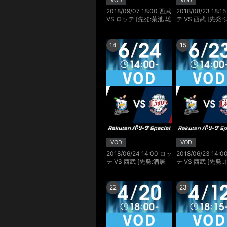
VOD
VOD
2018/09/07 18:00 西武
2018/08/23 18:1
VS ロッテ [先発:菊池 雄
テ VS 西武 [先発
星/二木 康太]
パーズ/榎田 大樹]
14
15
VOD
VOD
2018/06/24 14:00 ロッ
2018/06/23 14:
テ VS 西武 [先発:酒居
テ VS 西武 [先発
知史/榎田 大樹]
ンガー/今井 達也]
22
23