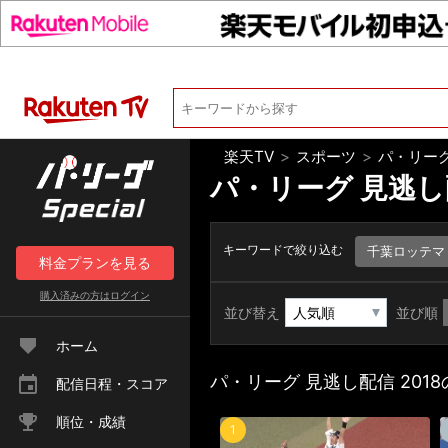
楽天TV
>
スポーツ
>
パ・リーグ
パ・リーグ 見逃し配
キーワードで絞り込む
千葉ロッテマ
料金
プラン
を見る
購入済みの方は
ログイン
並び替え
並び順
ホーム
パ・リーグ 見逃し配信 201
配信日程・スコア
順位・成績
1