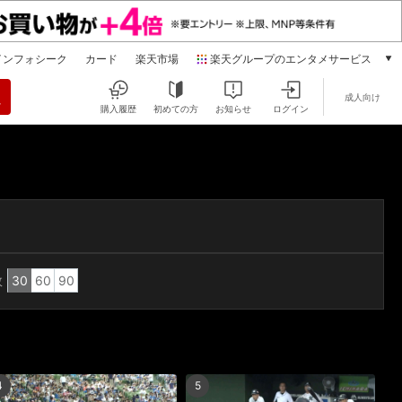
インフォシーク
カード
楽天市場
楽天グループのエンタメサービス
動画配信
成人向け
楽天TV
購入履歴
初めての方
お知らせ
ログイン
本/ゲーム/CD/DVD
楽天ブックス
電子書籍
楽天Kobo
雑誌読み放題
楽天マガジン
音楽配信
楽天ミュージック
数
30
60
90
動画配信ガイド
Rakuten PLAY
無料テレビ
Rチャンネル
4
5
チケット