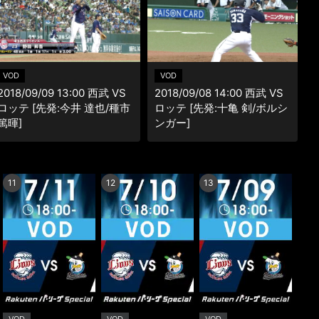
楽天チケット
エンタメニュース
推し楽
VOD
VOD
2018/09/09 13:00 西武 VS
2018/09/08 14:00 西武 VS
ロッテ [先発:今井 達也/種市
ロッテ [先発:十亀 剣/ボルシ
篤暉]
ンガー]
11
12
13