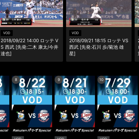
VOD
VOD
2018/09/22 14:00 ロッテ V
2018/09/21 18:15 ロッテ VS
S 西武 [先発:二木 康太/今井
西武 [先発:石川 歩/菊池 雄
達也]
星]
8
9
10