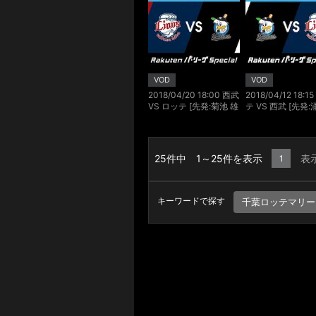
VOD
VOD
2018/04/20 18:00 西武
2018/04/12 18:1
VS ロッテ [先発:菊池 雄
テ VS 西武 [先発:
星/ボルシンガー]
秀章/榎田 大樹]
25件中 1～25件を表示
表
1
キーワードで探す
千葉ロッテマリー