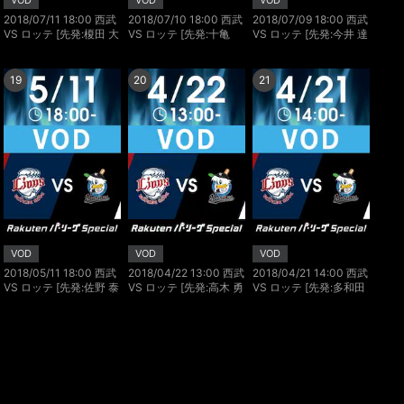
VOD
VOD
VOD
2018/07/11 18:00 西武
2018/07/10 18:00 西武
2018/07/09 18:00 西武
VS ロッテ [先発:榎田 大
VS ロッテ [先発:十亀
VS ロッテ [先発:今井 達
樹/有吉 優樹]
剣/石川 歩]
也/渡邉 啓太]
19
20
21
VOD
VOD
VOD
2018/05/11 18:00 西武
2018/04/22 13:00 西武
2018/04/21 14:00 西武
VS ロッテ [先発:佐野 泰
VS ロッテ [先発:高木 勇
VS ロッテ [先発:多和田
雄/涌井 秀章]
人/二木 康太]
真三郎/酒居 知史]